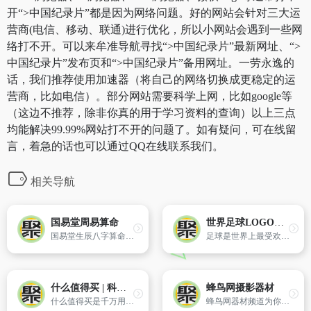
开“>中国纪录片”都是因为网络问题。好的网站会针对三大运
营商(电信、移动、联通)进行优化，所以小网站会遇到一些网
络打不开。可以来牟准导航寻找“>中国纪录片”最新网址、“>
中国纪录片”发布页和“>中国纪录片”备用网址。一劳永逸的
话，我们推荐使用加速器（将自己的网络切换成更稳定的运
营商，比如电信）。部分网站需要科学上网，比如google等
（这边不推荐，除非你真的用于学习资料的查询）以上三点
均能解决99.99%网站打不开的问题了。如有疑问，可在线留
言，着急的话也可以通过QQ在线联系我们。
相关导航
国易堂周易算命
世界足球LOGO大全
国易堂生辰八字算命、易经周易命理预测、阴阳五行八卦、四柱批八字命理占卜大全,八字合婚配对匹配,五行缺什么查询,六十甲子纳音五行测人生财运事业算命准的网站。
足球是世界上最受欢迎的运动之一，而每支足球队的队徽标志也是其象征和标识。队徽标志代表着球队的荣誉、历史和文化，它们往往具有独特的设计和含义。在世界范围内，各支足球队的队徽标志各具特色，有些融入了当地的地理特征、历史传统或民族象征，而有些则突显了球队的价值观和精神。
什么值得买 | 科学消费 认真生活
蜂鸟网摄影器材
什么值得买是千万用户热爱的科学消费指南，以“独立思考、高效决策、利他共享、真知灼见”为核心价值，主张“科学消费，认真生活”。
蜂鸟网器材频道为你带来专业的摄影器材评测试用,全新的市场行情报价,器材故事,以及摄影器材图片,深入解析器材的功能,和使用方法,提供权威的摄影设备信息参考.