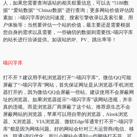
人，如果您需要查询该站的相关权重信息，可以去 “5188数
据” “爱站数据” “Chinaz数据” 进行查询；更多网站价值评估因
素如：>喵闪字库的访问速度、搜索引擎收录以及索引量、用
户体验等；当然要评估一个站的价值，最主要还是需要根据
您自身的需求以及需要，一些确切的数据则需要找>喵闪字库
的站长进行洽谈提供。如该站的IP、PV、跳出率等！
喵闪字库
打不开？建议用手机浏览器打开“>喵闪字库”。微信/QQ可能
屏蔽了“>喵闪字库”网站，首先保证网址是从浏览器/手机浏览
器打开的，因为微信/QQ会屏蔽一些站。建议使用不会屏蔽网
址的浏览器。如果浏览器提示“>喵闪字库”该网站违规，并非
真的违规。而是浏览器厂商屏蔽了这个站。推荐原生态不会
屏蔽网站的浏览器，苹果可以用自带的浏览器，Alook浏览
器、X浏览器、VIA浏览器、微软Edge等通常打不开“>喵闪字
库”都是因为网络问题。好的网站会针对三大运营商(电信、移
动、联通)进行优化，所以小网站会遇到一些网络打不开。可