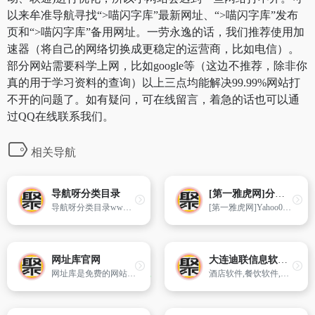
以来牟准导航寻找“>喵闪字库”最新网址、“>喵闪字库”发布
页和“>喵闪字库”备用网址。一劳永逸的话，我们推荐使用加
速器（将自己的网络切换成更稳定的运营商，比如电信）。
部分网站需要科学上网，比如google等（这边不推荐，除非你
真的用于学习资料的查询）以上三点均能解决99.99%网站打
不开的问题了。如有疑问，可在线留言，着急的话也可以通
过QQ在线联系我们。
相关导航
导航呀分类目录
[第一雅虎网]分类目录
导航呀分类目录www.daohangya.cn
[第一雅虎网]Yahoo001.com目录之家是全人工编辑的网站分类目录及资讯发布平台，收录国内外、各行业优秀网站，旨在为用户提供网站分类目录网站检索、优秀网站目录参考、网站推广及互联网资讯服务。
网址库官网
大连迪联信息软件有限
网址库是免费的网站分类目录收录网站，致力于建立全面的网址库平台：免费收录网站、网址；收录国内外各行业优秀的网站网址,让你轻松畅游互联网，找到您想要的网站、信息资源；加入网址库让我们共同成长。
酒店软件,餐饮软件,洗浴软件,温泉系统开发销售