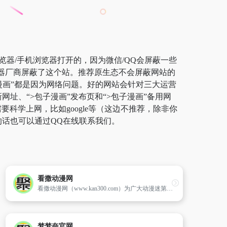
览器/手机浏览器打开的，因为微信/QQ会屏蔽一些
览器厂商屏蔽了这个站。推荐原生态不会屏蔽网站的
包子漫画”都是因为网络问题。好的网站会针对三大运营
网址、“>包子漫画”发布页和“>包子漫画”备用网
学上网，比如google等（这边不推荐，除非你
的话也可以通过QQ在线联系我们。
看撒动漫网
看撒动漫网（www.kan300.com）为广大动漫迷第一时间提供好看的动漫和推荐动漫,不仅有日本动漫海贼王,国产动画片秦时明月,还有大人小孩都喜欢的猫和老鼠经典动漫等.
梦梦奈官网