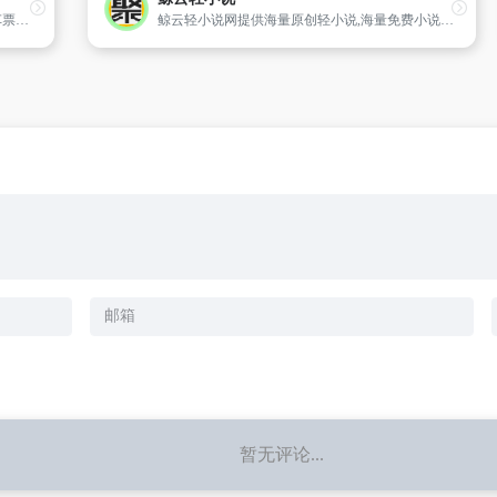
铁友网为您提供2015年最新全国所有列车火车票查询，火车票网上订票，火车时刻表，火车票余票，火车票价，以及高铁等订购网站12306信息查询及预订服务，让您的旅途更加愉快！
鲸云轻小说网提供海量原创轻小说,海量免费小说阅读,新人作家提供免费鲸云学院指导,国产轻小说,动漫小说,轻小说TXT下载,轻小说在线阅读,免费小说阅读,二次元小说,异世界小说,恋爱小说,古风轻小说,机战轻小说
暂无评论...