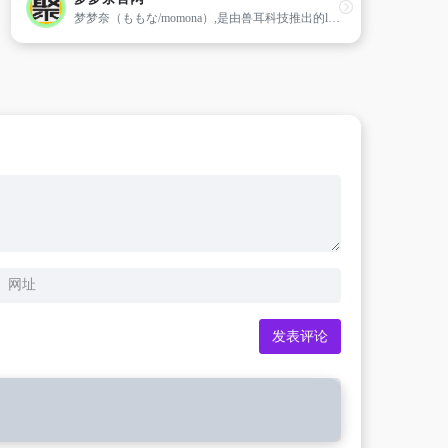
梦梦奈（ももな/momona）,是由兽耳科技推出的live2D手机助手,是“兽耳project”十二生肖系列第一弹。