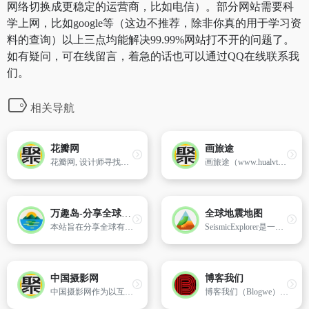
网络切换成更稳定的运营商，比如电信）。部分网站需要科
学上网，比如google等（这边不推荐，除非你真的用于学习资
料的查询）以上三点均能解决99.99%网站打不开的问题了。
如有疑问，可在线留言，着急的话也可以通过QQ在线联系我
们。
相关导航
花瓣网
画旅途
花瓣网, 设计师寻找灵感的天堂！图片素材领导者,帮你采集、发现网络上你喜欢的事物。你可以用它收集灵感,保存有用的素材,计划旅行,晒晒自己想要的东西
画旅途（www.hualvtu.com）我的图片游记。
万趣岛-分享全球有趣网站游戏AI工具
全球地震地图
本站旨在分享全球有趣网站、奇趣网站、有意思的网站、趣味小游戏 以及 AI 相关趣味使用经验，给大家枯燥的生活添加点乐趣，在这个“兴趣小岛🏝️” 感受好奇心和探索精神
SeismicExplorer是一个提供自1980年以来全球范围内的历史地震数据平台。用户可通过交互式地图查[…]
中国摄影网
博客我们
中国摄影网作为以互联网为依托的摄影媒介,是继报纸杂志、广播电视之后的第三大媒体。由金华光影网络科技有限公司主办的摄影行业专业网站。于2000年6月开通,致力于向摄影爱好者、专业摄影工作者及摄影行业用户提供全面而可靠的信息和服务。其中包括：网上购物、二手器材买卖、企业产品网上在线推广；提供尼康、
博客我们（Blogwe）创办于2017年3月，是较早的个人博客导航网站，为纯公益性网站，网站宗旨是通过博客导航串联博客圈子，增强互动交流，认识更多朋友。"