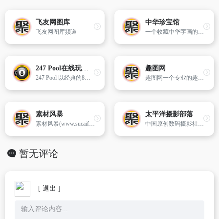
飞友网图库
中华珍宝馆
飞友网图库频道
一个收藏中华字画的宝藏网站。
247 Pool在线玩台球
趣图网
247 Pool 以经典的8球玩法为基础，提供了多种难度级别的选择，让不同技术水平的玩家都能找到适合自己的挑战。
趣图网一个专业的趣味搞笑图片搞笑视频分享平台,每日搜罗新搞笑图片笑死人动态,幽默搞笑图片,搞笑动态图片,趣味图片,成人笑话以及冷笑话,新鲜事趣事,脑筋急转弯,歇后语,趣味故事,寓言故事,成语故事,谜语大全及答案等精彩内容!
素材风暴
太平洋摄影部落
素材风暴(www.sucaifengbao.com)素材中国图片素材免费下载网站！中国素材网专业为设计师朋友提供新全面的免费psd素材天下、矢量图库、ppt模板大全、片头视频素材、电子请柬、flash素材、ppt背景图片素材、ps笔刷、名片设计欣赏、photoshop教程、字体下载等。
中国原创数码摄影社区--太平洋摄影部落,提供稳定高速、图片无限上传的个人摄影空间,友善的界面与强大的功能,为用户提供良好的使用体验。摄影部落每天有6000张以上的图片上传,会员积极参与各种免费外拍活动,分享中国地区丰富精彩的原创人像风光摄影、生态纪实、时尚潮流图片资源。
暂无评论
[ 退出 ]