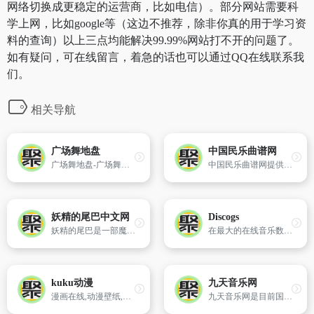
网络切换成更稳定的运营商，比如电信）。部分网站需要科
学上网，比如google等（这边不推荐，除非你真的用于学习资
料的查询）以上三点均能解决99.99%网站打不开的问题了。
如有疑问，可在线留言，着急的话也可以通过QQ在线联系我
们。
相关导航
广场舞地盘
中国民乐曲谱网
广场舞地盘-广场舞学习交流的平台,视频、舞曲应有尽有,实时更新.
中国民乐曲谱网提供民乐曲谱,包括古筝曲谱、二胡乐谱、古琴谱、笛子曲谱等
妖精的尾巴中文网
Discogs
妖精的尾巴是一部魔导师传奇题材的连载动漫,妖精的尾巴漫画中文网第一时间更新妖精的尾巴第二季,妖精的尾巴漫画423话,并提供妖精的尾巴224集在线观看。
在最大的在线音乐数据库Discogs上发现音乐。在市场中与收藏家一起购买和销售音乐。
kuku动漫
九天音乐网
漫画在线,动漫壁纸,动漫文学,动漫资料,动漫新闻,动漫下载,在线小游戏,动漫音乐,原创涂鸦
九天音乐网是目前国内最悠久的音乐服务品牌，为用户提供高品质音乐免费试听、正版音乐下载、MV观看、唱片购买。平台汇聚了众多优质音乐人和歌手，拥有流行、民谣、电子、摇滚等十多个流派的原创音乐作品。