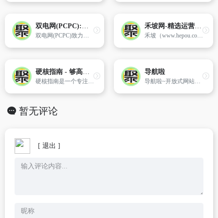
双电网(PCPC):分享互联网热点技术,传递科技前沿资讯!
禾坡网-精选运营工具网址导航大全，做运营从这里开始！
双电网(PCPC)致力于分享互联网热点技术和传递科技前沿资讯,深度剖析有价值的互联网技术,涵盖PC和移动、智能、安全、编程等多个领域,科技改变未来,双电网伴您前行!
禾坡（www.hepou.com）运营导航,精选运营人员常用的运营工具和网站导航大全,有电商运营、新媒体运营、app运营和网站内容运营等网址导航,对于想学习运营的可以从这里开始了解更多关于运营的知识。
硬核指南 - 够高清才是真硬核！
导航啦
硬核指南是一个专注于收录免费电影、音乐、电子书、二次元、游戏网站的导航，也提供了各类Tvbox、洛雪音乐、musicfree等开源软件接口。
导航啦~开放式网站分类目录网站导航
暂无评论
[ 退出 ]