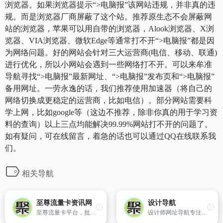
浏览器。如果浏览器提示“>电脑报”该网站违规，并非真的违
规。而是浏览器厂商屏蔽了这个站。推荐原生态不会屏蔽网
站的浏览器，苹果可以用自带的浏览器，Alook浏览器、X浏
览器、VIA浏览器、微软Edge等通常打不开“>电脑报”都是因
为网络问题。好的网站会针对三大运营商(电信、移动、联通)
进行优化，所以小网站会遇到一些网络打不开。可以来牟准
导航寻找“>电脑报”最新网址、“>电脑报”发布页和“>电脑报”
备用网址。一劳永逸的话，我们推荐使用加速器（将自己的
网络切换成更稳定的运营商，比如电信）。部分网站需要科
学上网，比如google等（这边不推荐，除非你真的用于学习资
料的查询）以上三点均能解决99.99%网站打不开的问题了。
如有疑问，可在线留言，着急的话也可以通过QQ在线联系我
们。
相关导航
至尊流量卡资讯网
设计导航
至尊流量卡平台，批发各类零月租流量卡，套餐资费包含9.9-59.9等流量套餐。卡板稳定，网络稳定，支持单张起卖。
设计师网址导航专注分享优秀设计网站、免费无版权限制可商用的高品质素材,设计教程、尺寸规范、配色方案、设计素材和灵感