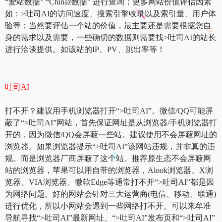
“爱站数据” “Chinaz数据” 进行查询；更多网站价值评估因素
如：>吐司AI的访问速度、搜索引擎收录以及索引量、用户体
验等；当然要评估一个站的价值，最主要还是需要根据您自
身的需求以及需要，一些确切的数据则需要找>吐司AI的站长
进行洽谈提供。如该站的IP、PV、跳出率等！
吐司AI
打不开？建议用手机浏览器打开“>吐司AI”。微信/QQ可能屏
蔽了“>吐司AI”网站，首先保证网址是从浏览器/手机浏览器打
开的，因为微信/QQ会屏蔽一些站。建议使用不会屏蔽网址的
浏览器。如果浏览器提示“>吐司AI”该网站违规，并非真的违
规。而是浏览器厂商屏蔽了这个站。推荐原生态不会屏蔽网
站的浏览器，苹果可以用自带的浏览器，Alook浏览器、X浏
览器、VIA浏览器、微软Edge等通常打不开“>吐司AI”都是因
为网络问题。好的网站会针对三大运营商(电信、移动、联通)
进行优化，所以小网站会遇到一些网络打不开。可以来牟准
导航寻找“>吐司AI”最新网址、“>吐司AI”发布页和“>吐司AI”