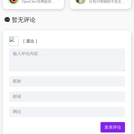
OpenClaw官网提供本地部署、安装下载、在线使用等服务，支持Windows、MacOS、Android、iOS等平台，可以浏览、选择并安装使用由OpenClaw官方Skills商店及开发者创建的各类专项技能模块，一键对接飞书、钉钉、企微、微信、QQ、Zoom等平台。
豆包AI智能助手也太好用了吧 - 豆包官网登录入口,立即体验
暂无评论
[ 退出 ]