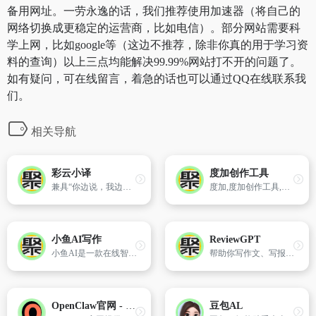
备用网址。一劳永逸的话，我们推荐使用加速器（将自己的
网络切换成更稳定的运营商，比如电信）。部分网站需要科
学上网，比如google等（这边不推荐，除非你真的用于学习资
料的查询）以上三点均能解决99.99%网站打不开的问题了。
如有疑问，可在线留言，着急的话也可以通过QQ在线联系我
们。
相关导航
彩云小译
度加创作工具
兼具“你边说，我边译”的中日韩英同声传译、双语对照网页翻译、文献翻译、文档翻译、视频字幕翻译功能。
度加,度加创作工具,百度AIGC,AI成片,图文成片,文字成片,AI笔记,智能图文生成,AI数字人,AI改写,AI文案,AI灵感库,AI热点推荐,AI配音,AI素材合成
小鱼AI写作
ReviewGPT
小鱼AI是一款在线智能AI写作平台
帮助你写作文、写报告、写邮件等各种写作场景
OpenClaw官网 - 龙虾本地部署/安装下载/在线使用
豆包AL