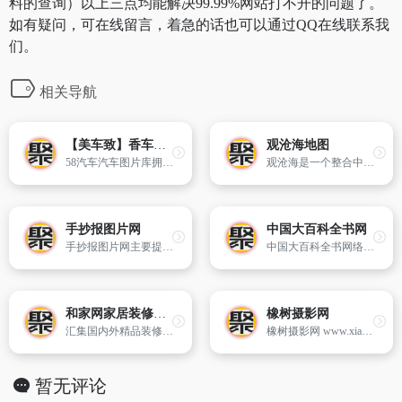
料的查询）以上三点均能解决99.99%网站打不开的问题了。
如有疑问，可在线留言，着急的话也可以通过QQ在线联系我
们。
相关导航
【美车致】香车美女|汽车壁纸|车展新车-58汽车
观沧海地图
58汽车汽车图片库拥有质量最高、数量最全无水印汽车图片,在这里,您可以找到从汽车诞生以来的所有车型的精美壁纸,为您的电脑桌面呈现最佳的视觉享受,更多精美汽车壁纸尽在58汽车
观沧海是一个整合中国古旧地图的网站。
手抄报图片网
中国大百科全书网
手抄报图片网主要提供：小学生手抄报,环保手抄报,健康手抄报, 安全手抄报,手抄报花边, 读书手抄报,手抄报模板等手抄报版面设计图大全!
中国大百科全书网络版是拥有权威性、全面性的综合性百科知识在线平台。
和家网家居装修图片库
橡树摄影网
汇集国内外精品装修效果图、家装效果图以及装修流行趋势图片赏析,为即将以及正在装修的你提供海量家装图片大全,帮助用户装修出属于自己的温馨家居。
橡树摄影网 www.xiangshu.com 是中国具有影响力的著名摄影网站,摄友和驴友的家园,网站创办于2004年,至今拥有超过80万注册会员和4万vip付费会员,编著出版了20多本摄影图书。
暂无评论