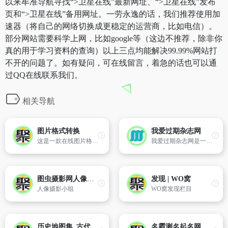
以来牟准导航寻找“>卫星在线”最新网址、“>卫星在线”发布
页和“>卫星在线”备用网址。一劳永逸的话，我们推荐使用加
速器（将自己的网络切换成更稳定的运营商，比如电信）。
部分网站需要科学上网，比如google等（这边不推荐，除非你
真的用于学习资料的查询）以上三点均能解决99.99%网站打
不开的问题了。如有疑问，可在线留言，着急的话也可以通
过QQ在线联系我们。
相关导航
图片格式转换
我爱过期杂志网
这是一款在线图片格式转换工具,无需安装,完全免费！它可以迅速将.jpg转换成.gif、.png、.bmp的图片格式。支持.jpg .jpeg .gif .png .bmp此类图片格式之间互相转换。
我爱过期杂志网是一个专注于提供中文杂志在线阅读服务的网站，汇集了多种类型的杂志资源，包括但不限于百科知识、新民周刊、第一财经、环球人物、轻兵器、中小学心理健康教育和中国经济周刊等。
图虫摄影网人像摄影
发现 | WO窝
人像摄影小组
WO窝发现栏目
历史地图集_古代地图_历史地图网
名霸测名起名网,姓名测试打分,宝宝起名取名字大全,公司起名,免费起名测名,起名字_男孩_女孩