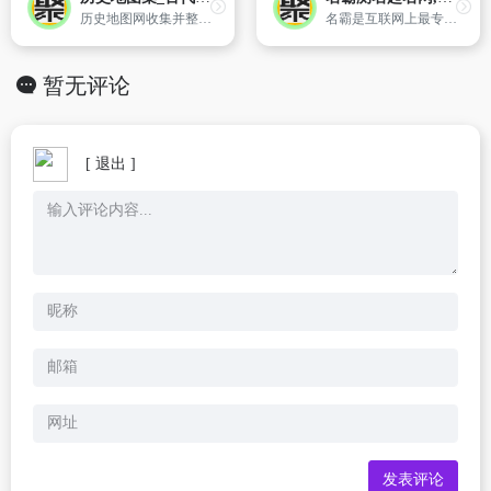
历史地图网收集并整理的国内外历史地图集，包含了大量古代地图、舆图、古代战争地图、分省历史地图。"
名霸是互联网上最专业、方便、好用的免费起名测名网站。提供最全面、好用的免费起名测名功能。包括:个人测名,个人起名,公司测名,公司起名等功能。
暂无评论
[ 退出 ]