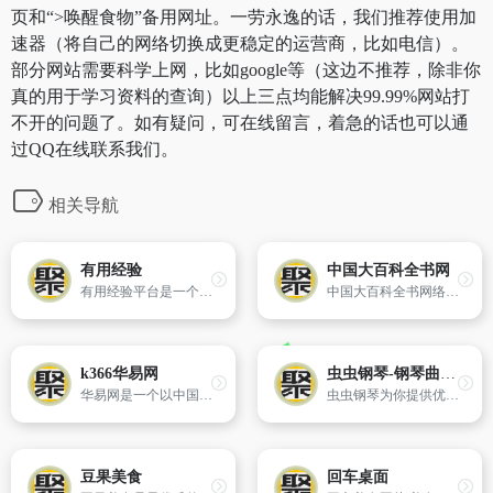
页和“>唤醒食物”备用网址。一劳永逸的话，我们推荐使用加
速器（将自己的网络切换成更稳定的运营商，比如电信）。
部分网站需要科学上网，比如google等（这边不推荐，除非你
真的用于学习资料的查询）以上三点均能解决99.99%网站打
不开的问题了。如有疑问，可在线留言，着急的话也可以通
过QQ在线联系我们。
相关导航
有用经验
中国大百科全书网
有用经验平台是一个无广告的生活避坑指南，致力于提供精选的生活技巧、考试攻略、法律咨询等内容，并鼓励用户分享自己的经验和知识，旨在传承实用信息。
中国大百科全书网络版是拥有权威性、全面性的综合性百科知识在线平台。
k366华易网
虫虫钢琴-钢琴曲-钢琴谱
华易网是一个以中国传统文化为主要内容,以促进社会和谐,传承传统文化为目的的网站。本网站为网民提供优质、科学、积极、正向的资讯和周易衍生应用产品,帮助网民正确看待生活中的跌宕起伏,引导网民积极、正向、乐观面对生活,从容面对生活中的困难和挫折,从而提升自我能力和修养,让生活得到改善。本站提供测算工具的目的主要在于让广大网民更简单、方便地去了解和学习中华传统的周易文化,在生活中融入传统文化,让传统文化能得到更好的传承,让传统文化帮助我们改善生活,激发社会的正能量,促进社会的和谐发展。
虫虫钢琴为你提供优质的免费钢琴谱资源,合集钢琴谱，钢琴曲试听，钢琴演奏，琴友交流的音乐平台
豆果美食
回车桌面