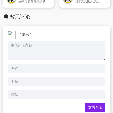
豆果美食是最优质的美食菜谱社区,提供各种菜谱大全,食谱大全,家常菜做法大全,丰富的菜谱大全可以让您轻松地学会怎么做美食,展现自己的高超厨艺,开启美好生活
回车美女图片,美女壁纸,mm图片,美女图片大全,汇集了大量清纯,性感,欧美,日韩美女写真图片,是国内大全的美女图片大全网站。
暂无评论
[ 退出 ]