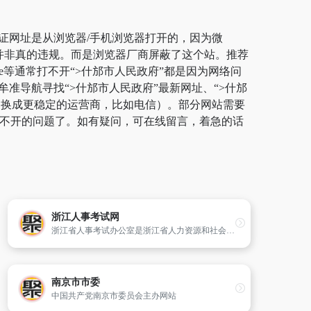
保证网址是从浏览器/手机浏览器打开的，因为微
，并非真的违规。而是浏览器厂商屏蔽了这个站。推荐
ge等通常打不开“>什邡市人民政府”都是因为网络问
准导航寻找“>什邡市人民政府”最新网址、“>什邡
切换成更稳定的运营商，比如电信）。部分网站需要
站打不开的问题了。如有疑问，可在线留言，着急的话
浙江人事考试网
浙江省人事考试办公室是浙江省人力资源和社会保障厅直属事业单位（2005年6月被批准列为依照公务员制度管理,2007年12月被批准为参照公务员法管理）,成立于1990年7月,是全省国家公务员考试、国家执业（职业）资格考试、全国职称考试、全国专业技术人员计算机应用能力考试的承办和管理机构。主要任务是：承担研究
南京市市委
中国共产党南京市委员会主办网站