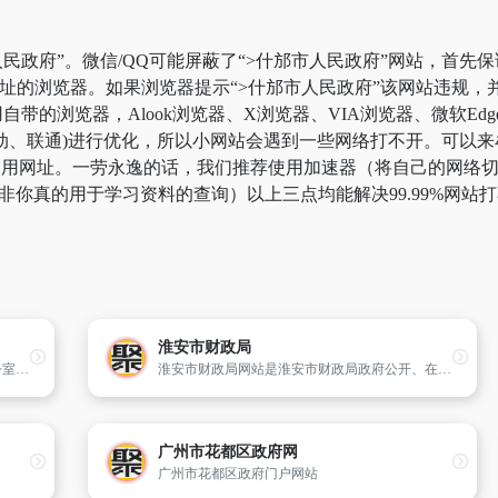
民政府”。微信/QQ可能屏蔽了“>什邡市人民政府”网站，首先
网址的浏览器。如果浏览器提示“>什邡市人民政府”该网站违规
带的浏览器，Alook浏览器、X浏览器、VIA浏览器、微软Ed
动、联通)进行优化，所以小网站会遇到一些网络打不开。可以来牟
”备用网址。一劳永逸的话，我们推荐使用加速器（将自己的网络
，除非你真的用于学习资料的查询）以上三点均能解决99.99%网
淮安市财政局
湖里区政府网是由厦门市湖里区人民政府办公室主办,湖里区政务信息中心承办的综合性门户网站,是区政府对外宣传政治、经济和发展等各方面情况,服务百姓,服务企业,服务国内外人士的桥梁,也是区政府各部门、各街道子网站与公众联络和交流的门户。
淮安市财政局网站是淮安市财政局政府公开、在线服务的平台。内容包含财政信息、业务专栏、业务指引、网上办事等。
广州市花都区政府网
广州市花都区政府门户网站