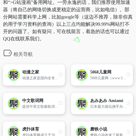
和“>G站漫画”备用网址。一劳永逸的话，我们推荐使用加速
器（将自己的网络切换成更稳定的运营商，比如电信）。部
分网站需要科学上网，比如google等（这边不推荐，除非你真
的用于学习资料的查询）以上三点均能解决99.99%网站打不
开的问题了。如有疑问，可在线留言，着急的话也可以通过
QQ在线联系我们。
相关导航
动漫之家
5068儿童网
动漫之家是国内全专业的在线漫画、原创漫画、好看的动漫网站,每周更新各种原创漫画、日本动漫,动画片大全、漫画大全、好看的漫画尽在动漫之家漫画网。
5068儿童网（www.5068.com ）隶属于安徽蝉童网络技术有限公司；是一家专注于动漫行业的综合性动漫门户网站,是中文世界的媒体新锐,基于中文动漫第一门户、第一品牌（据权威的访问量统计网站Alexa.com数据显示,5068位雄居全球中文儿童网站第三名）的网络平台,它拥有数量庞大且消费活跃度极高的关注人群。
中文歌词网
あみあみ Amiami
提供中英文歌曲歌词收集,包含中港台欧美国家歌曲。
日本最大级玩偶手办购物。amiami是日本最大的手办发售网站。手办是一种日本动漫周边产品,特指未上色组装的模型套件,需要玩家自己动手打磨、拼装、上色等一系列复杂的工艺,而且难度远大于一般模型制作,主要材料为树脂。amiami主要销售手办和二手手办。用户可以从网站上了解手办的排名和二手手办的详情。此外,网站还会定期提供一些优惠和折扣,为用户提供物美价廉的手办商品。网站销售的手办商品包括：美少女手办,普通手办,海外手办作品,手办珍藏品,机器人玩具,洋娃娃,铁道模型等。amiami联系方式：电话：03-5803-1633邮箱：[email&#160;protected]
虎扑体育
磨铁小说
虎扑体育网成立于2003年,是目前中国最专业的全体育网站,专注于篮球、足球、网球、F1等各类体育赛事的报道和数据分析,拥有数千万的活跃用户,举办各类球迷线下赛事互动,为体育迷提供最专业,最广阔的互动交流平台。虎扑体育致力于打造“你的体育全世界”！
磨铁小说收录了最新最热的都市言情小说,豪门总裁小说,穿越历史小说,青春校园小说,玄幻仙侠灵异小说等一系列的作品,搜索精品小说,百度网盘小说就来