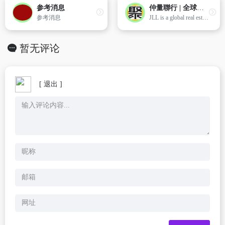
参考消息
仲量聯行 | 全球商業房地產服務 | 投資管理
参考消息
JLL is a global real estate services firm specialising in commercial property and investment management, providing services for real estate owners, occupiers and investors worldwide
暂无评论
[ 退出 ]