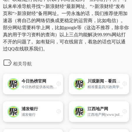
以来牟准导航寻找“>新浪财经”最新网址、“>新浪财经”发布
页和“>新浪财经”备用网址。一劳永逸的话，我们推荐使用加
速器（将自己的网络切换成更稳定的运营商，比如电信）。
部分网站需要科学上网，比如google等（这边不推荐，除非你
真的用于学习资料的查询）以上三点均能解决99.99%网站打
不开的问题了。如有疑问，可在线留言，着急的话也可以通
过QQ在线联系我们。
相关导航
今日热榜官网
川观新闻 - 看四川，观天下
今日热榜提供各站热榜聚合：微信、今日头条、百度、知乎、V2EX、微博、贴吧、豆瓣、天涯、虎扑、Github、抖音...追踪全网热点、简单高效阅读。
精准覆盖四川政商学界中高端人群，迅速成长为四川党政客户端和有影响力的区域外宣新平台。
浦发银行
江西地产网
浦发银行
江西地产网(www.jxdcw.com)成立于2005年3月,前身为南昌房网（www.ncfw.cn）；在开通之际立足南昌,服务江西省各地区；经过8年的发展,江西地产网已经在南昌市民中树立良好的口碑,已成为南昌市民买房、卖房、上网找房首选网站,并于2009年4月成立江西地产网络联盟,邀请全省各城市当地最好的房地产网站结成战略同盟。