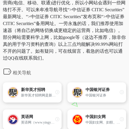
营商(电信、移动、联通)进行优化，所以小网站会遇到一些网
络打不开。可以来牟准导航寻找“>中信证券 CITIC Securities”
最新网址、“>中信证券 CITIC Securities”发布页和“>中信证券
CITIC Securities”备用网址。一劳永逸的话，我们推荐使用加
速器（将自己的网络切换成更稳定的运营商，比如电信）。
部分网站需要科学上网，比如google等（这边不推荐，除非你
真的用于学习资料的查询）以上三点均能解决99.99%网站打
不开的问题了。如有疑问，可在线留言，着急的话也可以通
过QQ在线联系我们。
相关导航
新华英才招聘
中国银河证券
新华英才招聘网是新华网与中华英才网合作推出的招聘网站，为您提供社会招聘、校园招聘、实习招聘、名企招聘等求职信息;为全国名企及广大企业提供招聘服务,助求职者找到知名企业和高薪职位!
中国银河证券
英语网
中国妇女网
英语网（www.yingyuw.cn）成立于2019年，是国内大型公益英语学习网站。
中国妇女网、妇联、中国妇联、中国女网、女性之声、妇联官网、全国妇联官网、中华全国妇女联合会官网、全国妇联、中华全国妇女联合会、中国女性、中国妇女