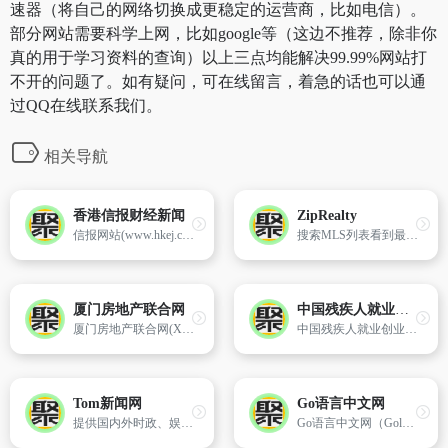
速器（将自己的网络切换成更稳定的运营商，比如电信）。
部分网站需要科学上网，比如google等（这边不推荐，除非你
真的用于学习资料的查询）以上三点均能解决99.99%网站打
不开的问题了。如有疑问，可在线留言，着急的话也可以通
过QQ在线联系我们。
相关导航
香港信报财经新闻
ZipRealty
信报网站(www.hkej.com)提供全天候即时香港股市、金融、经济新闻资讯和分析,致力与读者一起剖释香港、关注两岸、放眼全球政经格局。
搜索MLS列表看到最新的待售房屋,获取免费的房屋价值估算,学校资料,照片,地图等,找当地的房地产专家。
厦门房地产联合网
中国残疾人就业创业网络服务平台
厦门房地产联合网(XMHOUSE.COM),作为厦门房地产网站第一品牌,作为福建省人气最旺的房地产网站,XMHOUSE已成为闽南金三角和境内外了解厦门楼市的主要窗口。提供最全面最及时的房地产新闻资讯内容,为所有楼盘提供功能最全网上浏览、业主论坛和社区网站,最多的房地产精英人物个人主页,是国内房地产媒体及业内外网友公认的最受欢迎的专业网站和房地产信息库
中国残疾人就业创业网络服务平台为残疾人提供真实准确的求职信息及公司简介,帮助残疾人更好更快更全面地了解行业招聘信息。
Tom新闻网
Go语言中文网
提供国内外时政、娱乐、教育等新闻报道,要点回顾,新闻人物。
Go语言中文网（Golang）是一个专门为中国的程序员打造的学习平台，专注于提供丰富的Go语言学习资源。