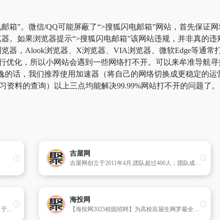
邮箱”。微信/QQ可能屏蔽了“>搜狐闪电邮箱”网站，首先保证网
器。如果浏览器提示“>搜狐闪电邮箱”该网站违规，并非真的
器，Alook浏览器、X浏览器、VIA浏览器、微软Edge等通
行优化，所以小网站会遇到一些网络打不开。可以来牟准导航寻找
永逸的话，我们推荐使用加速器（将自己的网络切换成更稳定的
于学习资料的查询）以上三点均能解决99.99%网站打不开的问题
吉屋网
吉屋网创立于2011年4月,团队超过400人；团队成员分别来自腾讯/阿里巴巴等国内著名互联网公司和中国著名房产营销策划机构。
海投网
新华人寿保险股份有限公司（简称新华保险）于1996年9月6日成立于北京。是一家经国务院同意、中国人民银行批准的全国性专业寿险公司。2009年，中央汇金投资有限责任公司入股成为第一大股东，第二大股东是中国宝武钢铁集团有限公司。2011年，新华保险在香港联合交易所和上海证券交易所同步上市，A股代码为601336，H股代码为01336。新华保险以寿险业务为核心，同时向养老、健康产业领域延伸。统一客服电话95567。
【海投网2025校园招聘】为高校应届生网罗最全面的宣讲会、招聘、实习等校招求职信息，帮助大学毕业生找到最合适的工作