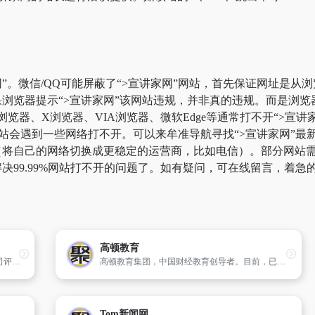
”。微信/QQ可能屏蔽了“>宣讲家网”网站，首先保证网址是从浏
浏览器提示“>宣讲家网”该网站违规，并非真的违规。而是浏
k浏览器、X浏览器、VIA浏览器、微软Edge等通常打不开“>
站会遇到一些网络打不开。可以来牟准导航寻找“>宣讲家网”最新
将自己的网络切换成更稳定的运营商，比如电信）。部分网站需要科
决99.99%网站打不开的问题了。如有疑问，可在线留言，着急
高顿教育
看准网★国内领先的职场信息平台,专注于公司评论,晒工资,工资待遇,面试,公司福利等.您可以在看准网上匿名分享您的职业信息
高顿教育集团，中国财经教育创导者。目前，已在全球50多座城市开设近150家分校及学习中心，累计获得百余项荣誉。加入高顿，与全球600万同学一起实现梦想的职业生涯！
Tom新闻网