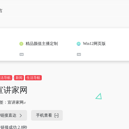
言
精品颜值主播定制
Win12网页版
生活导航
新闻
生活导航
宣讲家网
签：
宣讲家网
链接直达
手机查看
链接成功:2.8秒