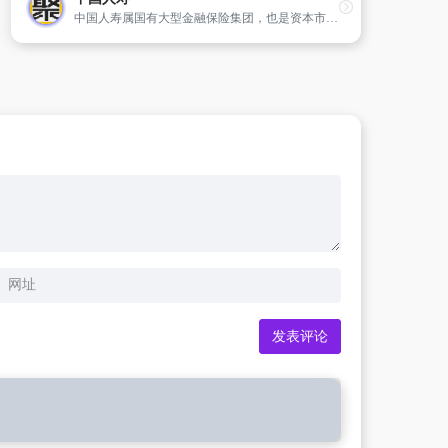
中国人寿属国有大型金融保险集团，也是资本市场重要的机构投资者，业务范围全面涵盖保险、投资、银行三大板块。统一客户电话95519。