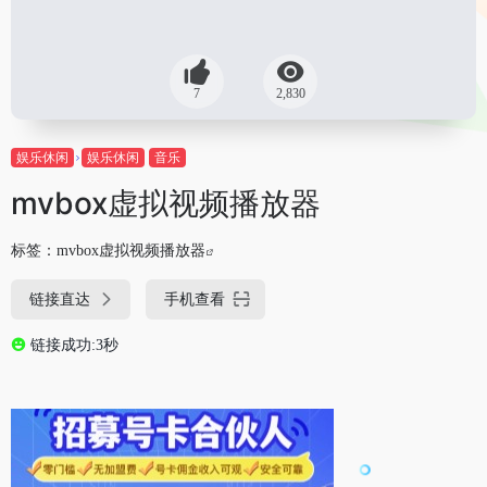
7
2,830
娱乐休闲
娱乐休闲
音乐
mvbox虚拟视频播放器
标签：
mvbox虚拟视频播放器
链接直达
手机查看
链接成功:3秒