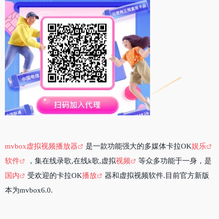
mvbox虚拟视频播放器
是一款功能强大的多媒体卡拉OK
娱乐
软件
，集在线录歌,在线k歌,虚拟
视频
等众多功能于一身，是
国内
受欢迎的卡拉OK
播放
器和虚拟视频软件.目前官方新版
本为mvbox6.0.