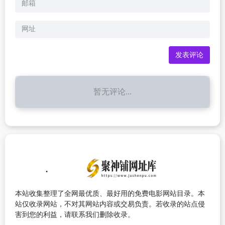
暂无评论...
本站收集整理了全网最优质、最好用的免费电影网站目录。本
站仅收录网站，不对其网站内容或交易负责。若收录的站点侵
害到您的利益，请联系我们删除收录。