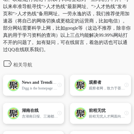
以来牟准导航寻找“>人才热线”最新网址、“>人才热线”发布
页和“>人才热线”备用网址。一劳永逸的话，我们推荐使用加
速器（将自己的网络切换成更稳定的运营商，比如电信）。
部分网站需要科学上网，比如google等（这边不推荐，除非你
真的用于学习资料的查询）以上三点均能解决99.99%网站打
不开的问题了。如有疑问，可在线留言，着急的话也可以通
过QQ在线联系我们。
相关导航
News and Trending Stories Around the Internet | Digg
观察者
Digg is the homepage of the internet, featuring the best articles, videos, and original content that the web is talking about right now.
观察者网，致力于荟萃中外思想者精华，鼓励青年学人探索，建中西文化交流平台，为崛起中的精英提供决策参考。
湖南在线
前程无忧
含湖南日报、三湘都市报、文萃、家庭导报、大众卫生报、科教新报的电子版。
前程无忧人才网面向全国,提供2024准确的招聘网站信息,为企业和求职者提供人才招聘、求职、找工作、培训等在内的全方位的人力资源服务,更多求职找工作信息尽在前程无忧!