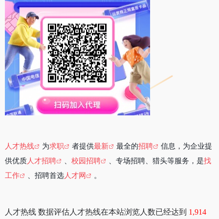
人才热线
为
求职
者提供
最新
最全的
招聘
信息，为企业提
供优质
人才招聘
、
校园招聘
、专场招聘、猎头等服务，是
找
工作
、招聘首选
人才网
。
人才热线 数据评估人才热线在本站浏览人数已经达到
1,914