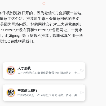
浏览器/手机浏览器打开的，因为微信/QQ会屏蔽一些站。
厂商屏蔽了这个站。推荐原生态不会屏蔽网站的浏览
ng”都是因为网络问题。好的网站会针对三大运营商(电
zing”发布页和“>Buzzing”备用网址。一劳永
如google等（这边不推荐，除非你真的用于学
通过QQ在线联系我们。
人才热线
人才热线为求职者提供最新最全的招聘信息，为企业提供优质人才招聘、校园招聘、专场招聘、猎头等服务，是找工作、招聘首选人才网。
中国建设银行
中国建设银行，在全球范围内为台湾、香港、美国、澳大利亚等国家或地区提供全面金融服务，主要经营公司银行业务、个人银行业务和资金业务，包括居民储蓄存款、信贷资金贷款、住房类贷款、外汇、信用卡，以及投资理财等多种业务。