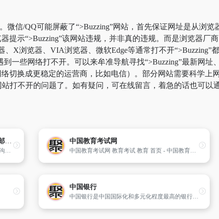
g”。微信/QQ可能屏蔽了“>Buzzing”网站，首先保证网址是从
提示“>Buzzing”该网站违规，并非真的违规。而是浏览器
、X浏览器、VIA浏览器、微软Edge等通常打不开“>Buzzi
网络打不开。可以来牟准导航寻找“>Buzzing”最新网址、“>Buz
络切换成更稳定的运营商，比如电信）。部分网站需要科学上网，比
9%网站打不开的问题了。如有疑问，可在线留言，着急的话也可以
完美
中国教育考试网
88完美邮箱-新一代个人免费邮箱-完美邮箱让沟通更正式更完美
中国教育考试网 教育考试 教育 首页 - 中国教育考试网
中国银行
中国银行是中国国际化和多元化程度最高的银行，在中国内地及六十多个国家和地区为客户提供全面的金融服务。主要经营商业银行业务：公司金融、个人金融和金融市场业务，并通过附属机构开展投资银行、保险、直接投资、投资管理、基金管理和飞机租赁业务。