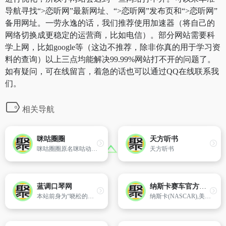
导航寻找“>恋听网”最新网址、“>恋听网”发布页和“>恋听网”
备用网址。一劳永逸的话，我们推荐使用加速器（将自己的
网络切换成更稳定的运营商，比如电信）。部分网站需要科
学上网，比如google等（这边不推荐，除非你真的用于学习资
料的查询）以上三点均能解决99.99%网站打不开的问题了。
如有疑问，可在线留言，着急的话也可以通过QQ在线联系我
们。
相关导航
咪咕圈圈
天方听书
咪咕圈圈原名咪咕动漫,是中国移动咪咕动漫公司推出的一款集动画、漫画、直播、短视频为一体的acg社交平台,咪咕动漫网站为动漫迷们提供新、全的高清正版动漫在线观看和下载到手机本地离线观看.上咪咕动漫网,海量优质好看的动漫、原创视频抢先看.
天方听书
蓝调口琴网
纳斯卡赛车官方网站(NASCAR)
本站前身为“晓松的布鲁斯口琴站”,自06年开办以来,一直以教学和交流口琴为主,致力于中国蓝调口琴文化的推广传播。
纳斯卡(NASCAR),美国全国赛车联合会的官方网站,提供纳斯卡新闻,日程安排,积分榜。