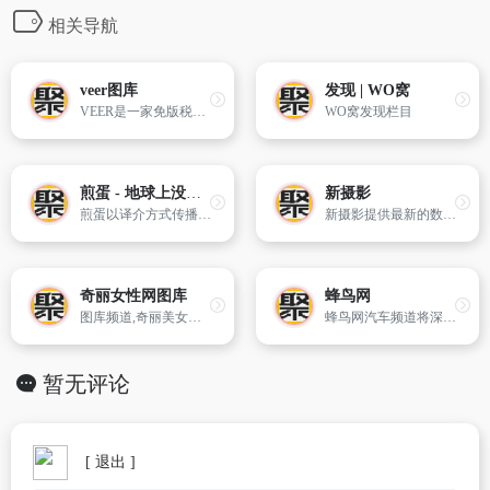
相关导航
veer图库
发现 | WO窝
VEER是一家免版税、国际化的微图提供商；我们的内容来自iStock, iStock是全球微利图库的鼻祖,我们在线提供数亿张优质图片素材,结合搜索人工智能,为用户带来极致的搜索体验,让购图更简单！
WO窝发现栏目
煎蛋 - 地球上没有新鲜事
新摄影
煎蛋以译介方式传播网络新鲜资讯
新摄影提供最新的数码相机资讯及在线摄影交流社区。
奇丽女性网图库
蜂鸟网
图库频道,奇丽美女图库包括美女,帅哥,男色,明星,性感写真,搞笑图片,图说世界,图片故事,创意趣图,时尚生活,关注新闻焦点的时尚女性图库。
蜂鸟网汽车频道将深度挖掘摄影与汽车的关系,结合汽车图片大全、自驾旅行摄影、汽车文化影像长廊深挖选题,对汽车摄影师、车展车模车模、汽车业内人士进行访谈并关注汽车论坛,定期组织活动扩大蜂鸟汽车频道影响力.
暂无评论
[ 退出 ]