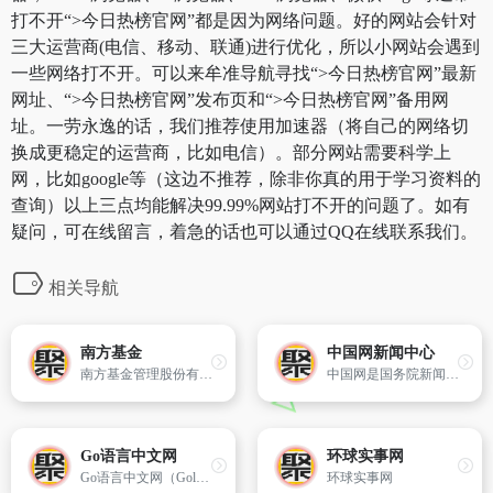
打不开“>今日热榜官网”都是因为网络问题。好的网站会针对
三大运营商(电信、移动、联通)进行优化，所以小网站会遇到
一些网络打不开。可以来牟准导航寻找“>今日热榜官网”最新
网址、“>今日热榜官网”发布页和“>今日热榜官网”备用网
址。一劳永逸的话，我们推荐使用加速器（将自己的网络切
换成更稳定的运营商，比如电信）。部分网站需要科学上
网，比如google等（这边不推荐，除非你真的用于学习资料的
查询）以上三点均能解决99.99%网站打不开的问题了。如有
疑问，可在线留言，着急的话也可以通过QQ在线联系我们。
相关导航
南方基金
中国网新闻中心
南方基金管理股份有限公司是国内首批规范的基金管理公司，现已发展成为产品种类丰富、业务领域全面、经营业绩优秀、资产管理规模位居前列的基金管理公司之一。
中国网是国务院新闻办领导,中国外文出版发行事业局（中国国际出版集团）管理的国家重点新闻网站。中国网坚持以新闻为前导,以国情为基础,以融合各地通讯、即时专题、网上服务、媒体
Go语言中文网
环球实事网
Go语言中文网（Golang）是一个专门为中国的程序员打造的学习平台，专注于提供丰富的Go语言学习资源。
环球实事网