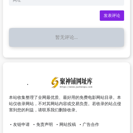
暂无评论...
本站收集整理了全网最优质、最好用的免费电影网站目录。本
站仅收录网站，不对其网站内容或交易负责。若收录的站点侵
害到您的利益，请联系我们删除收录。
友链申请
免责声明
网站投稿
广告合作