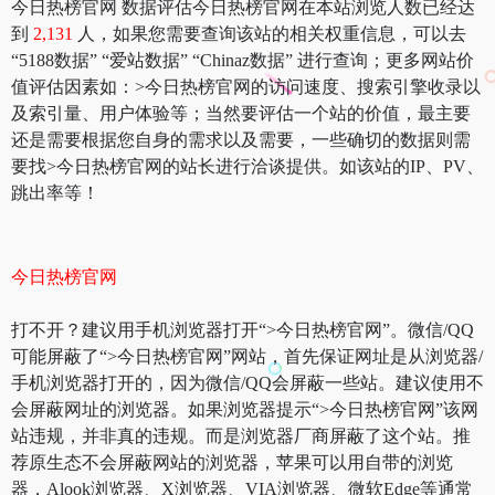
今日热榜官网 数据评估今日热榜官网在本站浏览人数已经达
到
2,131
人，如果您需要查询该站的相关权重信息，可以去
“5188数据” “爱站数据” “Chinaz数据” 进行查询；更多网站价
值评估因素如：>今日热榜官网的访问速度、搜索引擎收录以
及索引量、用户体验等；当然要评估一个站的价值，最主要
还是需要根据您自身的需求以及需要，一些确切的数据则需
要找>今日热榜官网的站长进行洽谈提供。如该站的IP、PV、
跳出率等！
今日热榜官网
打不开？建议用手机浏览器打开“>今日热榜官网”。微信/QQ
可能屏蔽了“>今日热榜官网”网站，首先保证网址是从浏览器/
手机浏览器打开的，因为微信/QQ会屏蔽一些站。建议使用不
会屏蔽网址的浏览器。如果浏览器提示“>今日热榜官网”该网
站违规，并非真的违规。而是浏览器厂商屏蔽了这个站。推
荐原生态不会屏蔽网站的浏览器，苹果可以用自带的浏览
器，Alook浏览器、X浏览器、VIA浏览器、微软Edge等通常