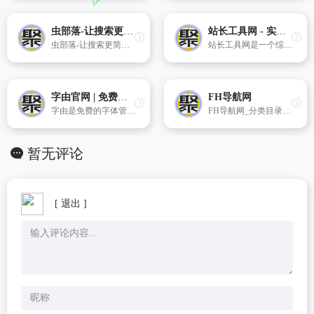
虫部落-让搜索更简单！
站长工具网 - 实用的在线工具、网址大全及软件下载站
虫部落-让搜索更简单！
站长工具网是一个综合性的在线工具平台，提供免费的在线工具、软件下载、编程技术、网站源码素材及网址大全等资源分享，致力为中国站长提供便捷实用的在线工具箱！
字由官网 | 免费字体工具，5000+精选字体授权商用
FH导航网
字由是免费的字体管理工具，为您提供900+字体免费商用，支持在PS、AI、ID、XD、Figma、Sketch、CDR等设计软件中一键应用字体，提供AI识字、字体特效等实用功能，为您的设计提质加速，超百万设计师正在使用字由
FH导航网_分类目录_收录精选的导航网站。
暂无评论
[ 退出 ]