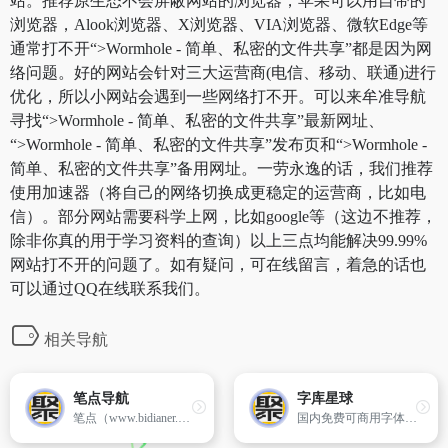
站。推荐原生态不会屏蔽网站的浏览器，苹果可以用自带的
浏览器，Alook浏览器、X浏览器、VIA浏览器、微软Edge等
通常打不开“>Wormhole - 简单、私密的文件共享”都是因为网
络问题。好的网站会针对三大运营商(电信、移动、联通)进行
优化，所以小网站会遇到一些网络打不开。可以来牟准导航
寻找“>Wormhole - 简单、私密的文件共享”最新网址、
“>Wormhole - 简单、私密的文件共享”发布页和“>Wormhole -
简单、私密的文件共享”备用网址。一劳永逸的话，我们推荐
使用加速器（将自己的网络切换成更稳定的运营商，比如电
信）。部分网站需要科学上网，比如google等（这边不推荐，
除非你真的用于学习资料的查询）以上三点均能解决99.99%
网站打不开的问题了。如有疑问，可在线留言，着急的话也
可以通过QQ在线联系我们。
相关导航
笔点导航
字库星球
笔点（www.bidianer.com）是一个简洁的网址导航网站。你可以自定义上网常用网址、自定义你需要的工具模块。你还可以发现、收集、分享，Web开发、设计工作中的优质资源、干货。
国内免费可商用字体平台 &#8211; 下免费可商用字体，找字体教程资讯，尽在字库星球！