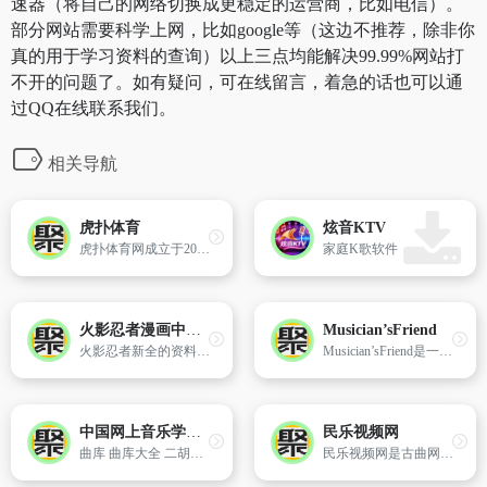
速器（将自己的网络切换成更稳定的运营商，比如电信）。
部分网站需要科学上网，比如google等（这边不推荐，除非你
真的用于学习资料的查询）以上三点均能解决99.99%网站打
不开的问题了。如有疑问，可在线留言，着急的话也可以通
过QQ在线联系我们。
相关导航
虎扑体育
炫音KTV
虎扑体育网成立于2003年,是目前中国最专业的全体育网站,专注于篮球、足球、网球、F1等各类体育赛事的报道和数据分析,拥有数千万的活跃用户,举办各类球迷线下赛事互动,为体育迷提供最专业,最广阔的互动交流平台。虎扑体育致力于打造“你的体育全世界”！
家庭K歌软件
火影忍者漫画中文网
Musician’sFriend
火影忍者新全的资料尽在全球大的火影忍者漫画中文网,火影忍者漫画,火影忍者大结局,火影忍者637集
Musician’sFriend是一家知名的以经营各类乐器为主的零售商,它致力于成为消费者购买乐器产品的一站式购物网站。
中国网上音乐学院曲库大全
民乐视频网
曲库 曲库大全 二胡名曲 古筝名曲 扬琴名曲 笛子名曲 钢琴名曲 小提琴名曲 大提琴名曲 歌剧名曲 世界名曲 流行歌曲 单簧管名曲 双簧管名曲 唢呐名曲 萨克斯名曲 电子琴名曲 吉它名曲 京剧名曲 越剧名曲 板胡名曲 高胡名曲 琵琶名曲 马头琴名曲 口琴名曲 木琴名曲 萧名曲 竖琴名曲 古琴名曲 笙名曲 圆号名曲 小号名
民乐视频网是古曲网的子网站主要是发布民乐视频欣赏及民乐视频教程,为广大乐友提供学习民乐视频及欣赏民乐视频,以更好的传播中国民族音乐