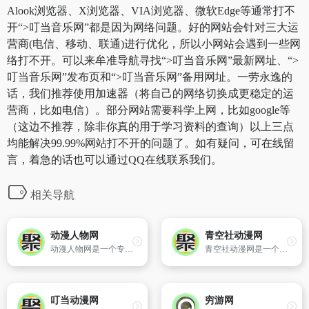
Alook浏览器、X浏览器、VIA浏览器、微软Edge等通常打不
开“>叮当音乐网”都是因为网络问题。好的网站会针对三大运
营商(电信、移动、联通)进行优化，所以小网站会遇到一些网
络打不开。可以来牟准导航寻找“>叮当音乐网”最新网址、“>
叮当音乐网”发布页和“>叮当音乐网”备用网址。一劳永逸的
话，我们推荐使用加速器（将自己的网络切换成更稳定的运
营商，比如电信）。部分网站需要科学上网，比如google等
（这边不推荐，除非你真的用于学习资料的查询）以上三点
均能解决99.99%网站打不开的问题了。如有疑问，可在线留
言，着急的话也可以通过QQ在线联系我们。
相关导航
动漫人物网
青空社动漫网
动漫人物网是一个专业的动漫卡通人物资料的网站,提供了动漫卡通人物的资料、图片、剧照、头像的信息,另外CosPlay栏目收录了众多CosPlayer美女,以及他们的CosPlay图片作品。
青空社动漫网是一个综合型日本动漫网站,旗下有青空动漫,青空漫画和青空学院,青空社动漫网为大家提供好看的日本动漫,动画片,优质的在线漫画,日本动漫更新速度快,拥有大量动画片,几千部在线漫画全部免费观看,青空社动漫网一直在努力!
叮当动漫网
穷游网