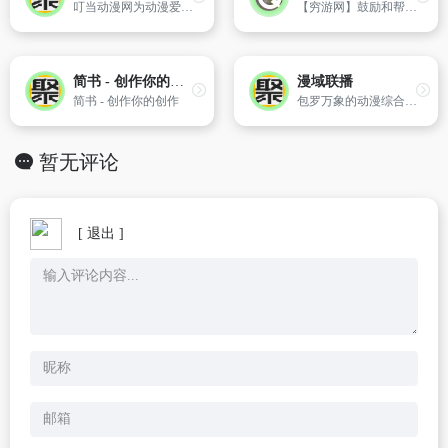
叮当动漫网为动漫爱好者提供好看、新快的日本动画片大全,日本动漫,国产、欧美、tv版、ova版、剧场版动画片等,好看的动漫电影就在叮当动漫网。
【穷游网】鼓励和帮助中国旅行者以自己的视角和方式体验世界，为旅行者提供专业、实用、全面的游旅行指南和旅游攻略，是中国旅行者们分享旅游目的地信息和游记攻略的平台。
简书 - 创作你的创作
漫域联播
简书 - 创作你的创作
包罗万象的动漫综合资讯
暂无评论
[ 退出 ]