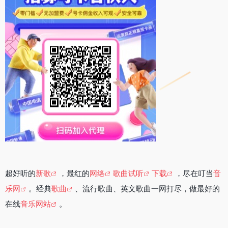
超好听的
新歌
，最红的
网络
歌曲试听
下载
，尽在叮当
音
乐网
。经典
歌曲
、流行歌曲、英文歌曲一网打尽，做最好的
在线
音乐网站
。