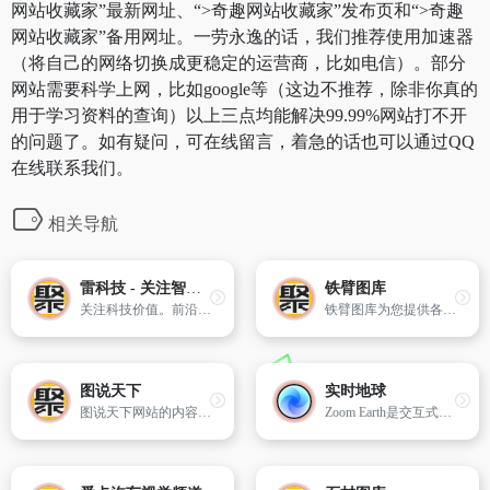
网站收藏家”最新网址、“>奇趣网站收藏家”发布页和“>奇趣
网站收藏家”备用网址。一劳永逸的话，我们推荐使用加速器
（将自己的网络切换成更稳定的运营商，比如电信）。部分
网站需要科学上网，比如google等（这边不推荐，除非你真的
用于学习资料的查询）以上三点均能解决99.99%网站打不开
的问题了。如有疑问，可在线留言，着急的话也可以通过QQ
在线联系我们。
相关导航
雷科技 - 关注智能生活和前沿科技
铁臂图库
关注科技价值。前沿和深度的科技评论，人人可参与的产品分享交流平台
铁臂图库为您提供各种品牌工程机械高清图片,包括产品图片,施工图片,维修图片,展会图片,行业图片,趣味图片。买工程机械就上铁臂商城。
图说天下
实时地球
图说天下网站的内容涵盖摄影、书画、动漫、设计、工艺品等。图说天下给艺术家提供功能卓越、视觉效果独特的个人主页（博客、画廊）服务,图说天下以“图”为特色,以视觉艺术的形式报道大千世界,开创了网络媒体的新时代。
Zoom Earth是交互式世界天气网站。可查看您所在位置的实时卫星图像、降雨雷达、风和温度预报地图，还能追踪飓风、气旋、风暴。实时图像每10分钟更新一次。