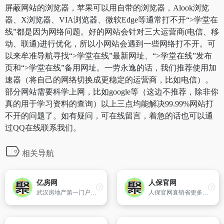
屏蔽网站的浏览器，苹果可以用自带的浏览器，Alook浏览
器、X浏览器、VIA浏览器、微软Edge等通常打不开“>学堂在
线”都是因为网络问题。好的网站会针对三大运营商(电信、移
动、联通)进行优化，所以小网站会遇到一些网络打不开。可
以来牟准导航寻找“>学堂在线”最新网址、“>学堂在线”发布
页和“>学堂在线”备用网址。一劳永逸的话，我们推荐使用加
速器（将自己的网络切换成更稳定的运营商，比如电信）。
部分网站需要科学上网，比如google等（这边不推荐，除非你
真的用于学习资料的查询）以上三点均能解决99.99%网站打
不开的问题了。如有疑问，可在线留言，着急的话也可以通
过QQ在线联系我们。
相关导航
亿房网
人保官网
武汉房地产第一门户网站,武汉房产人气最旺、信息最丰富的网络媒体,武汉楼盘最全面的资讯、武汉商品房最及时的信息、人气最火爆的业主论坛和社区网站、武汉房地产最专业的市场研究机构以及最精英的武汉房产博客,是武汉最知名的房地产专业网站和信息库。亿房网——最权威、最全面的武汉房地产信息服务网站。
人保官网直销省更多，安全有保障，无中间环节，其他保险产品更优惠。优质理赔服务，享受与线下同等理赔服务，更可拥有网上投保专属特色服务；全国10万个网点，30万个专业理赔服务人员。方便快捷，条款、金额公开透明，自助选择，轻松对比，我的保险我做主。优惠享不停，网购保险，享受更多惊喜优惠,尽在PICC中国人保官网