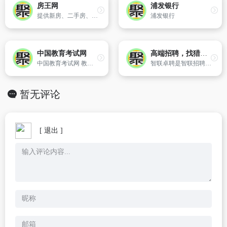
房王网
浦发银行
提供新房、二手房、租房等交易信息,业务范围覆盖广州、深圳、上海、东莞、佛山、中山、安徽、海南等地区。
浦发银行
中国教育考试网
高端招聘，找猎头，找工作-智联卓聘！
中国教育考试网 教育考试 教育 首页 - 中国教育考试网
智联卓聘是智联招聘集合海内外精英人才，整合覆盖40多个行业的优质资源，精选数万高信用等级的职业猎头顾问及海量年薪高于10万的高端职位，专为精英人士打造的高端人才求职平台。
暂无评论
[ 退出 ]