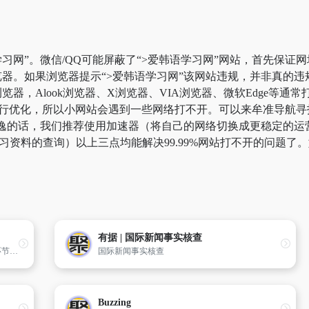
习网”。微信/QQ可能屏蔽了“>爱韩语学习网”网站，首先保证网
器。如果浏览器提示“>爱韩语学习网”该网站违规，并非真的
器，Alook浏览器、X浏览器、VIA浏览器、微软Edge等通
行优化，所以小网站会遇到一些网络打不开。可以来牟准导航寻找
永逸的话，我们推荐使用加速器（将自己的网络切换成更稳定的
于学习资料的查询）以上三点均能解决99.99%网站打不开的问题
有据 | 国际新闻事实核查
人保官网直销省更多，安全有保障，无中间环节，其他保险产品更优惠。优质理赔服务，享受与线下同等理赔服务，更可拥有网上投保专属特色服务；全国10万个网点，30万个专业理赔服务人员。方便快捷，条款、金额公开透明，自助选择，轻松对比，我的保险我做主。优惠享不停，网购保险，享受更多惊喜优惠,尽在PICC中国人保官网
国际新闻事实核查
Buzzing