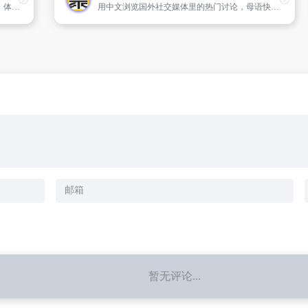
提供新闻资讯,涵盖国际、大陆、台湾、社会、体育新闻等.
用中文浏览国外社交媒体里的热门讨论，母语快速导读， 感兴趣再进原文深度阅读
暂无评论...