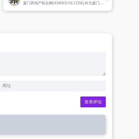
厦门房地产联合网(XMHOUSE.COM),作为厦门房地产网站第一品牌,作为福建省人气最旺的房地产网站,XMHOUSE已成为闽南金三角和境内外了解厦门楼市的主要窗口。提供最全面最及时的房地产新闻资讯内容,为所有楼盘提供功能最全网上浏览、业主论坛和社区网站,最多的房地产精英人物个人主页,是国内房地产媒体及业内外网友公认的最受欢迎的专业网站和房地产信息库