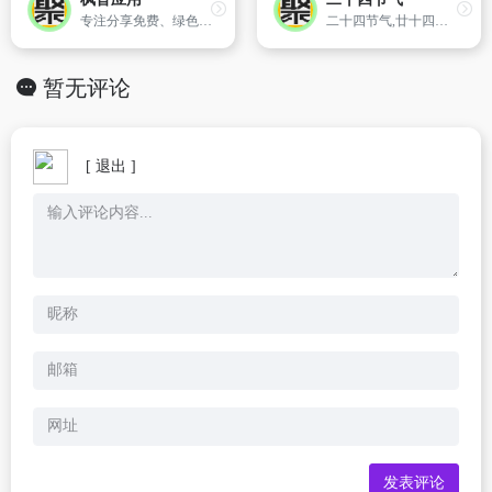
专注分享免费、绿色、无毒、无捆绑的实用软件资源！
二十四节气,廿十四节气,24节气时间表以及24节气歌,二十四节气分别是：立春、雨水、惊蛰、春分、清明、谷雨、立夏、小满、芒种、夏至、小暑、大暑、立秋、处暑、白露、秋分、寒露、霜降、立冬、小雪、大雪、冬至、小寒、大寒。24节气英文:The 24 Solar Terms.
暂无评论
[ 退出 ]