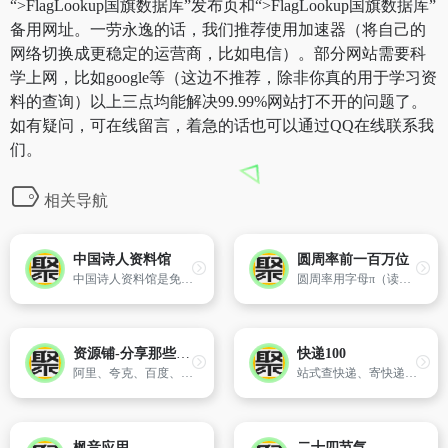
“>FlagLookup国旗数据库”发布页和“>FlagLookup国旗数据库”
备用网址。一劳永逸的话，我们推荐使用加速器（将自己的
网络切换成更稳定的运营商，比如电信）。部分网站需要科
学上网，比如google等（这边不推荐，除非你真的用于学习资
料的查询）以上三点均能解决99.99%网站打不开的问题了。
如有疑问，可在线留言，着急的话也可以通过QQ在线联系我
们。
相关导航
中国诗人资料馆
圆周率前一百万位
中国诗人资料馆是免费提供中国诗歌作品的网络资料库及在线阅读公益图书馆。收藏有古今中外数万名诗人的数十万首诗歌作品。
圆周率用字母π（读作pài）表示，是一个常数（约等于 3.141592654），是代表圆周长和直径的比值。它是一个无理数，即无限不循环小数。
资源铺-分享那些有用的东西
快递100
阿里、夸克、百度、迅雷等网盘资源和网站链接分享站
站式查快递、寄快递信息服务平台。支持全球1500+快递公司单号查询、价格查询、时效查询；支持商家寄件、寄快递，国际快递、同城快递、大件物流；提供企业级快递查询API接口、电子面单API接口、寄件API接口
枫音应用
二十四节气