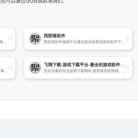
也可以通过QQ在线联系我们。
西部落软件
音频文件转换器-音频处理工具在线-猴子音悦格式工场
西部落软件搜索平台通过收录各类优质的软件下载网站索引，让用户快速找到对的软件的同时，也让用户告别流氓全家桶软件和捆绑安装广告软件的困扰。
飞翔下载-游戏下载平台-最全的游戏软件下载平台
专注开源软件、视频剪辑、免费商用字体、屏幕录像工具、思维导图等办公资源分享
安全无毒的专业游戏下载网站,最新最热的游戏、软件下载平台,提供所有好玩、经典、受欢迎的游戏下载。