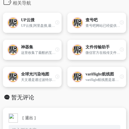
相关导航
UP云搜
查号吧
UP云搜,阿里盘搜,最优秀的阿里云盘搜索服务的平台,收集各类阿里云盘资源提供一站式搜索功能,推动互联网优质资源的高效传递!
查号吧网站已经提供超过20年的国内国际长途电话区号、手机归属地查询、骗子号码曝光、固定电话号码库等服务，具有多语言版本、可适配智能手机、平板电脑以及app版本和微信小程序，是您查询电话区号、手机归属、特殊号码的方便、可靠帮手！
神器集
文件传输助手
这里收集了最酷的互联网工具和资源，欢迎推荐有价值的网站资源和创业者们分享。
微信官方在线传文件，微信文件传输助手网页版，使用手机微信扫码传输文件！
全球光污染地图
variflight航线图
天文通是通过波特尔光害等级展示交互式世界各地的光污染地图，用户可通过地图来查看世界各地的光污染情况。也为天文摄影爱好者提供SQM在内的光污染指数，找到哪里可以肉眼看到银河。
variflight航线图是基于全球海量航班数据，分析、处理并进行可视化展示的多元服务产品。为机场、航司等业内组织及航空领域相关从业人员、科研者、旅客等提供各维度的航线查询、航班详情展示、统计分析、数据下载、自助绘线等服务。
暂无评论
[ 退出 ]