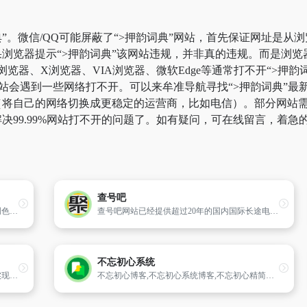
”。微信/QQ可能屏蔽了“>押韵词典”网站，首先保证网址是从浏
浏览器提示“>押韵词典”该网站违规，并非真的违规。而是浏
k浏览器、X浏览器、VIA浏览器、微软Edge等通常打不开“>
站会遇到一些网络打不开。可以来牟准导航寻找“>押韵词典”最新
将自己的网络切换成更稳定的运营商，比如电信）。部分网站需要科
决99.99%网站打不开的问题了。如有疑问，可在线留言，着急
查号吧
帮助设计师和艺术家选择合适的配色方案。调色板、渐变色、多色调色板及颜色计算器
查号吧网站已经提供超过20年的国内国际长途电话区号、手机归属地查询、骗子号码曝光、固定电话号码库等服务，具有多语言版本、可适配智能手机、平板电脑以及app版本和微信小程序，是您查询电话区号、手机归属、特殊号码的方便、可靠帮手！
不忘初心系统
小纸条是一个网友资源互助分享网页，可以实现免注册登陆即可获取资源！立志于提供全网最全面的资源整合；网站内容来源于网友投稿，仅只适用于学习和交流测试
不忘初心博客,不忘初心系统博客,不忘初心精简版,不忘初心系统官网,不忘初心精简版系统