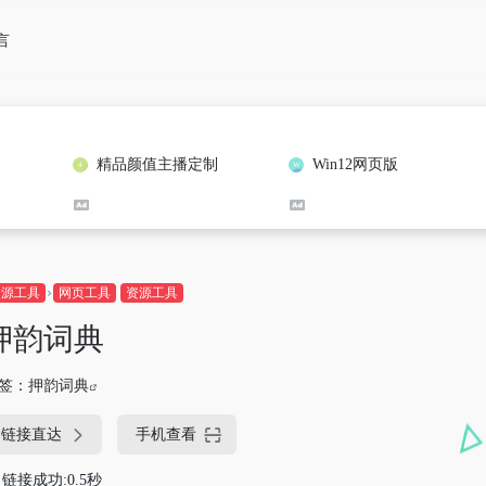
言
精品颜值主播定制
Win12网页版
资源工具
网页工具
资源工具
押韵词典
签：
押韵词典
链接直达
手机查看
链接成功:0.5秒