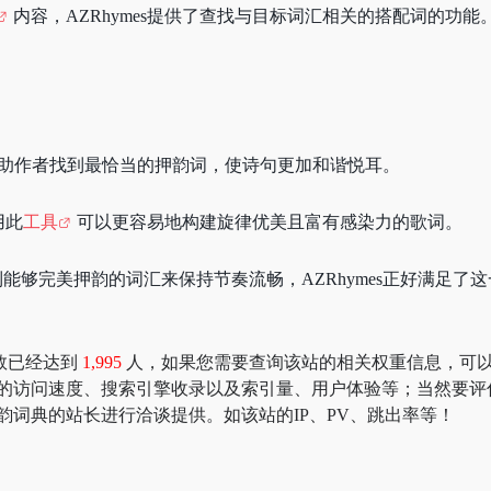
内容，AZRhymes提供了查找与目标词汇相关的搭配词的功
以帮助作者找到最恰当的押韵词，使诗句更加和谐悦耳。
用此
工具
可以更容易地构建旋律优美且富有感染力的歌词。
够完美押韵的词汇来保持节奏流畅，AZRhymes正好满足了
数已经达到
1,995
人，如果您需要查询该站的相关权重信息，可以去 “51
典的访问速度、搜索引擎收录以及索引量、用户体验等；当然要评
韵词典的站长进行洽谈提供。如该站的IP、PV、跳出率等！