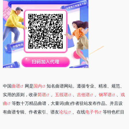
中国
曲谱
网是
国内
知名曲谱网站。遵循专业、精准、规范、
实用的原则，收录
简谱
、
五线谱
、
吉他谱
、
钢琴谱
、
戏
曲
等数十万精品曲谱，大量词(曲)作者驻站发布作品。并且设
有曲谱专辑、作者索引、谱友
论坛
、在线
电子书
等特色栏目