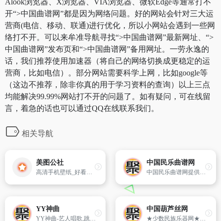
Alook浏览器、X浏览器、VIA浏览器、微软Edge等通常打不
开“>中国曲谱网”都是因为网络问题。好的网站会针对三大运
营商(电信、移动、联通)进行优化，所以小网站会遇到一些网
络打不开。可以来牟准导航寻找“>中国曲谱网”最新网址、“>
中国曲谱网”发布页和“>中国曲谱网”备用网址。一劳永逸的
话，我们推荐使用加速器（将自己的网络切换成更稳定的运
营商，比如电信）。部分网站需要科学上网，比如google等
（这边不推荐，除非你真的用于学习资料的查询）以上三点
均能解决99.99%网站打不开的问题了。如有疑问，可在线留
言，着急的话也可以通过QQ在线联系我们。
相关导航
美图公社
中国民乐曲谱网
高清手机壁纸_好看美女图片集免费下载网
中国民乐曲谱网提供民乐曲谱,包括古筝曲谱、二胡乐谱、古琴谱、笛子曲谱等
YY神曲
中国葫芦丝网
YY神曲-艺人唱歌,跳舞,演奏等才艺表演视频网站 – 美女帅哥才艺表演视频站,歌曲翻唱,舞蹈表演
★少数民族乐器网★(中国葫芦丝网)www.hulusi.com,网上最大的葫芦丝论坛,建站最早的葫芦丝网站,专业的葫芦丝教学,葫芦丝名曲,葫芦丝曲谱，葫芦丝伴奏下载,葫芦丝音乐欣赏,葫芦丝指法表,以及其它少数民族乐器的介绍 为中国葫芦丝门户网站！