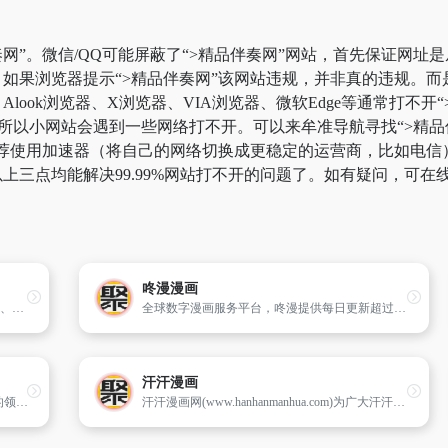
网”。微信/QQ可能屏蔽了“>精品伴奏网”网站，首先保证网址是
如果浏览器提示“>精品伴奏网”该网站违规，并非真的违规。
look浏览器、X浏览器、VIA浏览器、微软Edge等通常打不
所以小网站会遇到一些网络打不开。可以来牟准导航寻找“>精品伴
荐使用加速器（将自己的网络切换成更稳定的运营商，比如电信）。
上三点均能解决99.99%网站打不开的问题了。如有疑问，可在
咚漫漫画
Sony Music Shop在售卖CD、DVD、蓝光光碟、各种艺术产品、杂志、书籍等产品。｢Sony Music Shop｣は､CDやDVD･Blu-rayはもちろん､各種ｱｰﾃｨｽﾄｸﾞｯｽﾞや雑誌･書籍まで通販できるｵﾝﾗｲﾝｼｮｯﾌﾟです｡2,500円(税込)以上のお買い上げで送料無料｡SonyMusic直営ｼｮｯﾌﾟです｡
全球数字漫画服务平台，咚漫提供每日更新超过200个高清正版免费漫画，立志于为用户提供独家优质原创漫画，成为更适合二次元用户的漫画内容平台。
汗汗漫画
JamPlay.com是在线吉他课程和在线低音课程的领先网站。自2007年以来我们一直存在,并被业界公认是领导者。我们已经帮助超过350000名客户成为了更好的吉他手。
汗汗漫画网(www.hanhanmanhua.com)为广大汗汗漫画爱好者提供hh漫画,汗汗漫画,cc漫画。