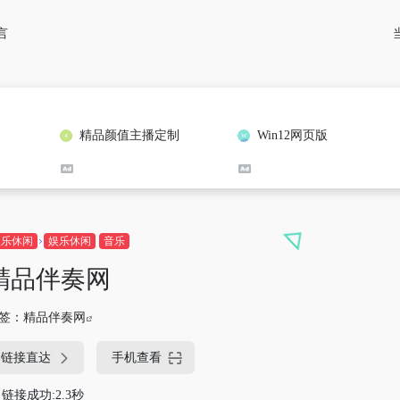
言
精品颜值主播定制
Win12网页版
娱乐休闲
娱乐休闲
音乐
精品伴奏网
签：
精品伴奏网
链接直达
手机查看
链接成功:2.3秒