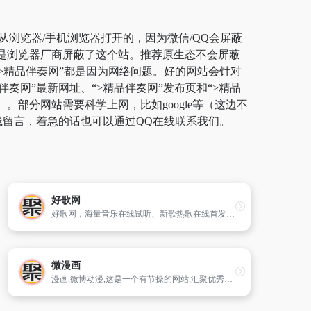
从浏览器/手机浏览器打开的，因为微信/QQ会屏蔽
而是浏览器厂商屏蔽了这个站。推荐原生态不会屏蔽
开“>精品伴奏网”都是因为网络问题。好的网站会针对
奏网”最新网址、“>精品伴奏网”发布页和“>精品
部分网站需要科学上网，比如google等（这边不
线留言，着急的话也可以通过QQ在线联系我们。
好歌网
好歌网，海量音乐在线试听、新歌热歌在线首发、歌词翻译、手机铃声下载、高品质、无损音乐试听、海量无损曲库、正版音乐下载、空间背景音乐、MV观看下载等，是流行音乐播放和下载的优选。
微漫画
漫画,微博动漫,这是一个有节操的网站,汇聚优秀中国原创漫画作者,分享热门原创漫画作品,提供优质漫画阅读体验,为千万动漫爱好者提供与作者的即时互动交流平台,为中国的漫画产业打造梦想沃土