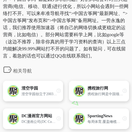
营商(电信、移动、联通)进行优化，所以小网站会遇到一些网
络打不开。可以来牟准导航寻找“>中国古筝网”最新网址、“>
中国古筝网”发布页和“>中国古筝网”备用网址。一劳永逸的
话，我们推荐使用加速器（将自己的网络切换成更稳定的运
营商，比如电信）。部分网站需要科学上网，比如google等
（这边不推荐，除非你真的用于学习资料的查询）以上三点
均能解决99.99%网站打不开的问题了。如有疑问，可在线留
言，着急的话也可以通过QQ在线联系我们。
相关导航
澄空学园
携程旅行网
澄空学园创立于2003年的夏末,创建之初只是一个小小的秋之回忆（Memories Off）专题论坛,经过不断的进化和演变已经由一个主题单一的论坛转变成为综合性GALGAME论坛。
携程旅行网是中国领先的在线旅行服务公司，向超过9000万会员提供酒店预订、酒店点评及特价酒店查询、机票预订、飞机票查询、时刻表、票价查询、航班查询、度假预订、商旅管理、为您的出行提供全方位旅行服务。
DC漫画官方网站
SportingNews
DC漫画公司(DC Comics)是与美国漫威漫画公司齐名的漫画巨头,创建于1934年,旗下拥有超人、蝙蝠侠、神奇女侠、闪电侠、绿灯侠、绿箭等超级英雄和正义联盟、少年泰坦等超级英雄团队。
每周体育,覆盖橄榄球、棒球、曲棍球、篮球等。