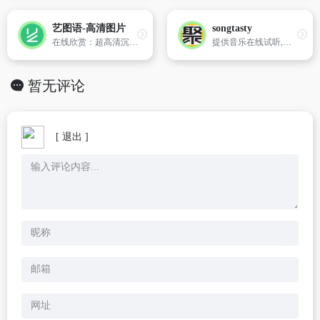
艺图语-高清图片
songtasty
在线欣赏：超高清沉浸式体验。并提供无损原图网盘下载。
提供音乐在线试听,上传,下载高音质音乐,同时包括音乐,视频,日志,社区等等功能。SongTasty是一个轻社交,在线音乐播放下载工具。这里可以进行对音乐的友好交流,所有音乐都是由会员个性推荐分享,保证了音乐的品质。
暂无评论
[ 退出 ]