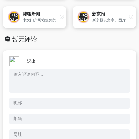
搜狐新闻
新京报
中文门户网站搜狐的新闻频道,含分类新闻、文字直播,人物专题,图库等。
新京报以文字、图片、视频等全媒体形式，为用户提供全天候热点新闻，涵盖突发新闻、时事、财经、娱乐、体育，以及评论、杂志和博客等，新京报网本着品质源于责任的的信念,致力于成为用户喜爱的精品新闻网站。
暂无评论
[ 退出 ]