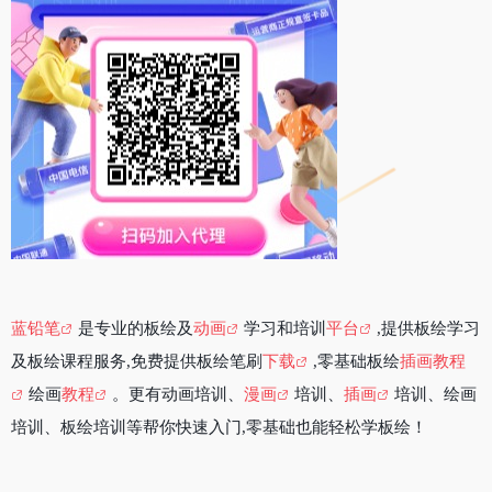
蓝铅笔
是专业的板绘及
动画
学习和培训
平台
,提供板绘学习
及板绘课程服务,免费提供板绘笔刷
下载
,零基础板绘
插画教程
绘画
教程
。更有动画培训、
漫画
培训、
插画
培训、绘画
培训、板绘培训等帮你快速入门,零基础也能轻松学板绘！