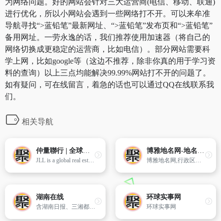
为网络问题。好的网站会针对三大运营商(电信、移动、联通)
进行优化，所以小网站会遇到一些网络打不开。可以来牟准
导航寻找“>蓝铅笔”最新网址、“>蓝铅笔”发布页和“>蓝铅笔”
备用网址。一劳永逸的话，我们推荐使用加速器（将自己的
网络切换成更稳定的运营商，比如电信）。部分网站需要科
学上网，比如google等（这边不推荐，除非你真的用于学习资
料的查询）以上三点均能解决99.99%网站打不开的问题了。
如有疑问，可在线留言，着急的话也可以通过QQ在线联系我
们。
相关导航
仲量聯行 | 全球商業房地產服務 | 投資管理
博雅地名网-地名、行政区划参考指南
JLL is a global real estate services firm specialising in commercial property and investment management, providing services for real estate owners, occupiers and investors worldwide
博雅地名网,行政区划,政区介绍,行政区划,各省份资料,行政区域划分,含各乡镇介绍,最全的行政区划网站
湖南在线
环球实事网
含湖南日报、三湘都市报、文萃、家庭导报、大众卫生报、科教新报的电子版。
环球实事网