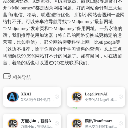
Alook浏览器、X浏览器、VIA浏览器、微软Edge等通常打不
开“>Midjourney”都是因为网络问题。好的网站会针对三大运
营商(电信、移动、联通)进行优化，所以小网站会遇到一些网
络打不开。可以来牟准导航寻找“>Midjourney”最新网址、
“>Midjourney”发布页和“>Midjourney”备用网址。一劳永逸的
话，我们推荐使用加速器（将自己的网络切换成更稳定的运
营商，比如电信）。部分网站需要科学上网，比如google等
（这边不推荐，除非你真的用于学习资料的查询）以上三点
均能解决99.99%网站打不开的问题了。如有疑问，可在线留
言，着急的话也可以通过QQ在线联系我们。
相关导航
XXAI
LogoliveryAI
XXAI包含15个热门的AI模型，且一直在增加新的AI模型,旨在给用户提供良好的服务。XXAI具备文本处理、数据还研发分析、图案生成等一系列功能。
免费的AI Logo生成器，提供SVG矢量格式
万能小in，智能AI助你轻松写作。
腾讯TranSmart
万能小in，智能AI助你轻松写作。
腾讯交互翻译TranSmart是由腾讯AI Lab发布的一款AI辅助翻译产品，可满足用户快速翻译的需求，用AI辅助人工翻译提高效率和质量。TranSmart采用了团队自研的人机交互式机器翻译技术...