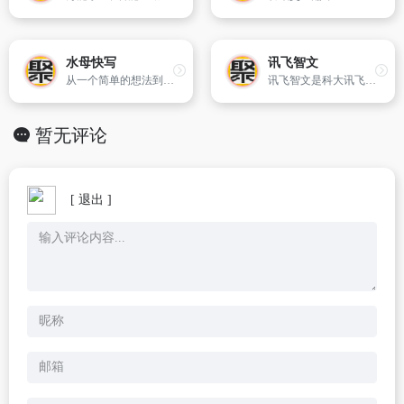
水母快写
讯飞智文
从一个简单的想法到几千字的文章，只需几分钟，借助Junia AI编辑器和工具，创建引人入胜的内容、完美的文章和有说服力的电子邮件。
讯飞智文是科大讯飞推出的AI工具，支持在线生成PPT和Word文档，提供智能排版、丰富模板和语音输入功能，帮助用户快速制作高质量文档。
暂无评论
[ 退出 ]