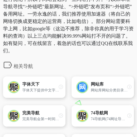
导航寻找“>外链吧”最新网址、“>外链吧”发布页和“>外链吧”
备用网址。一劳永逸的话，我们推荐使用加速器（将自己的
网络切换成更稳定的运营商，比如电信）。部分网站需要科
学上网，比如google等（这边不推荐，除非你真的用于学习资
料的查询）以上三点均能解决99.99%网站打不开的问题了。
如有疑问，可在线留言，着急的话也可以通过QQ在线联系我
们。
相关导航
字体天下
网站库
字体天下提供中文字体、手写字体、英文字体、图形字体等各种字体的高速免费下载和在线预览服务.
网站库网站分类目录网站，收录国内、国外、各行各业优秀网站，旨在为用户提供更全面细化的网站分类检索、优秀网站参考，让广大网民轻松畅游互联网世界，助你打开新世界的互联网的大门。
完美导航
74导航网
完美导航会第一时间给您找出相关并且发布在失效网址页内和回复您的反馈。
74导航网(74网址导航)免费收录各类资源技术站点,您的优质网址资源库。是汇集全网优质网址的中外文网址上网导航大全。