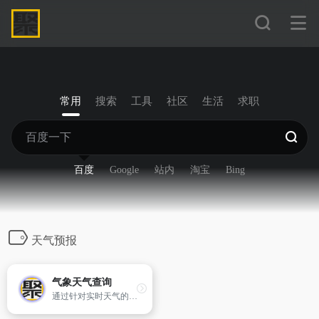
常用
搜索
工具
社区
生活
求职
百度
Google
站内
淘宝
Bing
天气预报
气象天气查询
通过针对实时天气的分析，让用户针对天气情况了解如直掌，而且还可以第一时间了解各种预警通知。 采用权威数据源授权信息，为您提供24小时天气及温度预报、15天天气预报。 气象图温度和露点、风速和阵风、压力、降水量、高度云量、云量 ，且风比较同时比较天气模型 更加直观地显示风、温度、湿度、降雨等多种信息，让用户随时获取全球气象状况，方便又实用。