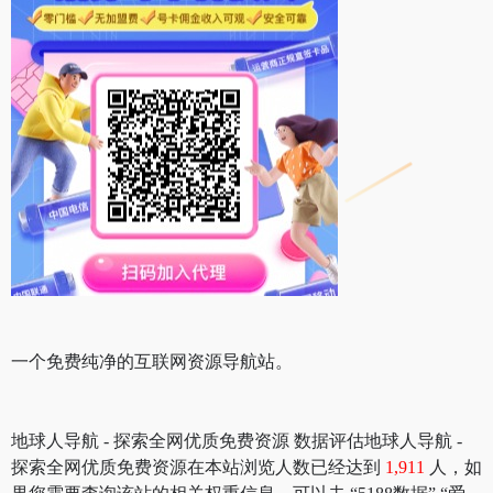
一个免费纯净的互联网资源导航站。
地球人导航 - 探索全网优质免费资源 数据评估地球人导航 -
探索全网优质免费资源在本站浏览人数已经达到
1,911
人，如