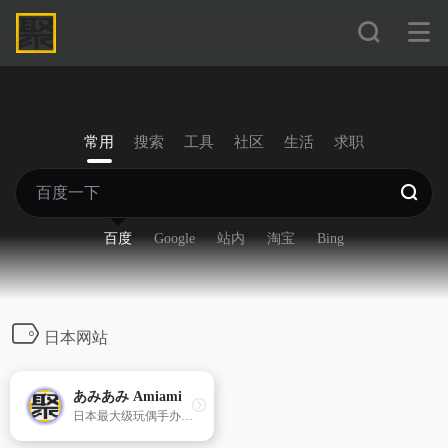
常用
搜索
工具
社区
生活
求职
百度
Google
站内
淘宝
Bing
日本网站
あみあみ Amiami
日本最大级玩偶手办购物。amiami是日本最大的手办发售网站。手办是一种日本动漫周边产品,特指未上色组装的模型套件,需要玩家自己动手打磨、拼装、上色等一系列复杂的工艺,而且难度远大于一般模型制作,主要材料为树脂。amiami主要销售手办和二手手办。用户可以从网站上了解手办的排名和二手手办的详情。此外,网站还会定期提供一些优惠和折扣,为用户提供物美价廉的手办商品。网站销售的手办商品包括：美少女手办,普通手办,海外手办作品,手办珍藏品,机器人玩具,洋娃娃,铁道模型等。amiami联系方式：电话：03-5803-1633邮箱：[email&#160;protected]