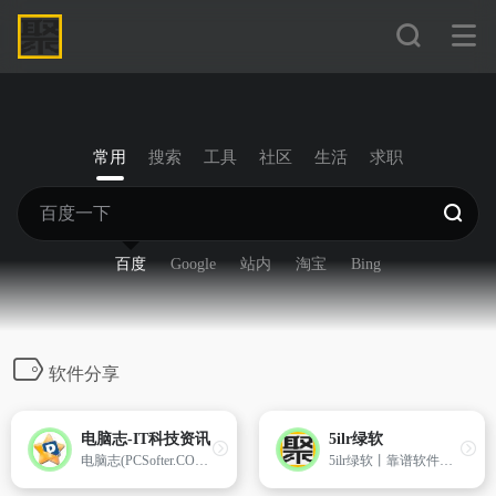
常用
搜索
工具
社区
生活
求职
百度
Google
站内
淘宝
Bing
软件分享
电脑志-IT科技资讯
5ilr绿软
电脑志(PCSofter.COM)是互联网IT科技资讯的后起之秀，为您分享IT业界资讯以及软件，同时提供包括电脑知识和手机知识等各种教程、科普类高质量文章！
5ilr绿软丨靠谱软件下载网力争做一个安全靠谱免费绿色的电脑软件,手机软件下载网!