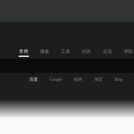
言
常用
搜索
工具
社区
生活
求职
百度
Google
站内
淘宝
Bing