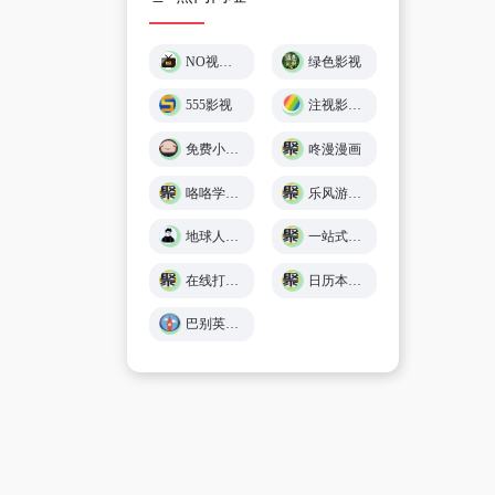
NO视频 – 不负追剧好时光 (￣▽￣)"
绿色影视
555影视
注视影视 - 免费在线观影
免费小游戏在线玩 🕹️ 小猪秒玩
咚漫漫画
咯咯学院 - 儿童故事、童谣儿歌、英语在线免费学习 - Giggle Academy中文站
乐风游戏网
地球人导航 - 探索全网优质免费资源
一站式在线工具服务平台 - 工具派
在线打字练习平台 - 巧手打字通
日历本-万年历日历查询-年日历,年老黄历查询,年黄道吉日
巴别英语 - 英语听力练习,看美剧学英语