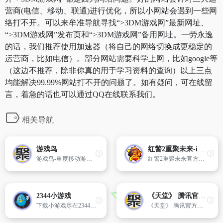
营商(电信、移动、联通)进行优化，所以小网站会遇到一些网
络打不开。可以来牟准导航寻找“>3DM游戏网”最新网址、
“>3DM游戏网”发布页和“>3DM游戏网”备用网址。一劳永逸
的话，我们推荐使用加速器（将自己的网络切换成更稳定的
运营商，比如电信）。部分网站需要科学上网，比如google等
（这边不推荐，除非你真的用于学习资料的查询）以上三点
均能解决99.99%网站打不开的问题了。如有疑问，可在线留
言，着急的话也可以通过QQ在线联系我们。
相关导航
游戏鸟
红警2重聚未来-index
游戏鸟-重度移动游戏垂直门户提供最新最好玩的手机游戏免费下载、手机网游攻略评测、手机单机游戏排行、手游放号礼包、玩家公会、玩家论坛等全方位的服务,是中国最专业的重度手机游戏免费下载门户.
红警2重聚未来官方网站，一个非官方版本红警2平台，支持尤里复仇，原版，共辉，第三帝国
2344小游戏
《天堂》 腾讯官方网站
下载小游戏尽在2344小游戏
《天堂》 腾讯官方网站