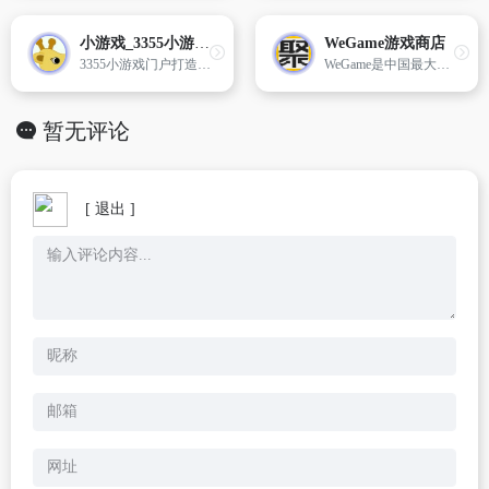
小游戏_3355小游戏_小游戏大全_双人小游戏大全_好玩刺激过瘾
WeGame游戏商店
3355小游戏门户打造全网绿色、安全、免费的在线小游戏平台,内置单人、双人小游戏大全,好玩！刺激！过瘾！小伙伴们,还不赶快来体验。
WeGame是中国最大的PC游戏平台。我们致力于给玩家带来更多高品质游戏和更好游玩体验，为开发者和运营商提供全生命周期的游戏发行和运营服务。一起玩，才更好玩。
暂无评论
[ 退出 ]