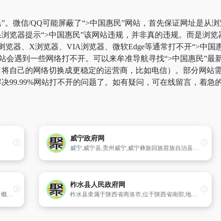
”。微信/QQ可能屏蔽了“>中国惠民”网站，首先保证网址是从浏
浏览器提示“>中国惠民”该网站违规，并非真的违规。而是浏
k浏览器、X浏览器、VIA浏览器、微软Edge等通常打不开“>
站会遇到一些网络打不开。可以来牟准导航寻找“>中国惠民”最新
将自己的网络切换成更稳定的运营商，比如电信）。部分网站需要科
决99.99%网站打不开的问题了。如有疑问，可在线留言，着急
威宁政府网
威宁,威宁县,贵州威宁,威宁彝族回族苗族自治县人民政府门户网站,威宁自治县
柞水县人民政府网
内黄县人民政府网站为公众提供政务、政策、概况类信息外,还有涉及到方方面面的办事、服务类信息,是公众、企业获取内黄县综合信息的主渠道、政府在线服务的主窗口。
柞水县隶属于陕西省商洛市,位于陕西省南部,地处秦岭南麓,西安近邻,商洛西部,总面积2332平方公里,是一个“九山半水半分田”的土石山区县。全县植被覆盖率高达78%、森林覆盖率达65%,负氧离子含量比西安的四倍还高,素有天然氧吧、城市之肺之称,融名山名镇名洞于一体、被誉为终南首邑,山水画廊。