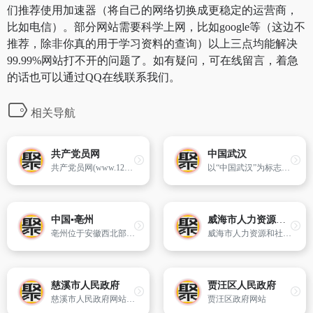
们推荐使用加速器（将自己的网络切换成更稳定的运营商，
比如电信）。部分网站需要科学上网，比如google等（这边不
推荐，除非你真的用于学习资料的查询）以上三点均能解决
99.99%网站打不开的问题了。如有疑问，可在线留言，着急
的话也可以通过QQ在线联系我们。
相关导航
共产党员网
中国武汉
共产党员网(www.12371.cn)是由中央组织部主管、中组部党员教育中心主办、央视网承办的党员教育平台。
以“中国武汉”为标志的武汉市政府门户网站,是武汉的“电子名片”,也是“网上政府”的“办公窗口”。网站设计以公众为中心,以政务信息公开大化为特点,在网站全面提供了各级部门文件、政策法规、人事任免、财政公开等信息。网站不仅为企业提供从企业设立到破产注销以及中小企业服务、外资企业服务等个性化服务
中国▪亳州
威海市人力资源和社会保障局
亳州位于安徽西北部,是2000年5月经国务院批准设立的省辖市,辖谯城区和蒙城县、涡阳县、利辛县,国土面积8374平方公里,总人口634.4万。
威海市人力资源和社会保障局主办
慈溪市人民政府
贾汪区人民政府
慈溪市人民政府网站是市政府各职能部门对外发布政务信息,提供公共服务、开展职能管理的一个重要渠道。网站为访问者提供慈溪市政务、经济、投资、旅游等全方位的信息和在线公共服务。
贾汪区政府网站