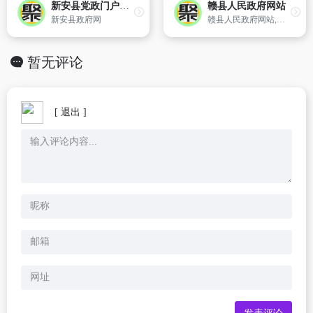
新安县党政门户网站
赣县人民政府网站
新安县政府网
赣县人民政府网站,赣县是中国江西省赣州市所辖的一个县。位于江西省南部,赣州市中部,赣江上游,环绕赣州市区,东经114?42′-115?22′、北纬25?26′-26?17′。总面积2993平方千米。总人口61万人,其中非农业人口8.3万人。距今已有2200多年的悠久历史,是千里赣江第一县和“中国板鸭之乡”。
暂无评论
[ 退出 ]