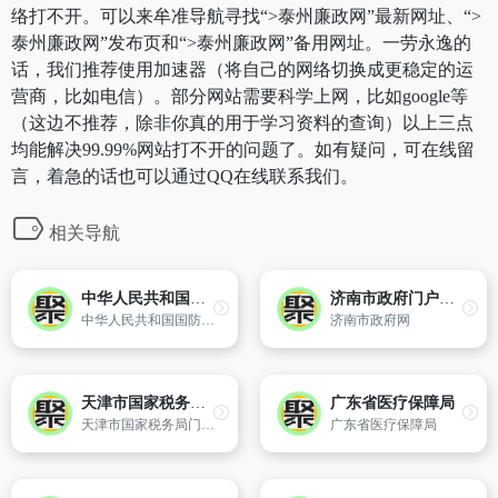
络打不开。可以来牟准导航寻找“>泰州廉政网”最新网址、“>
泰州廉政网”发布页和“>泰州廉政网”备用网址。一劳永逸的
话，我们推荐使用加速器（将自己的网络切换成更稳定的运
营商，比如电信）。部分网站需要科学上网，比如google等
（这边不推荐，除非你真的用于学习资料的查询）以上三点
均能解决99.99%网站打不开的问题了。如有疑问，可在线留
言，着急的话也可以通过QQ在线联系我们。
相关导航
中华人民共和国国防部
济南市政府门户网站
中华人民共和国国防部官方网站
济南市政府网
天津市国家税务局门户网站
广东省医疗保障局
天津市国家税务局门户网站以服务纳税人、服务税收征管、服务经济税收中心工作为导向,是税法宣传的传媒、纳税服务的平台、征纳互动的纽带和政务公开的窗口。该网站是集税务新闻发布、政务信息公开、税务文化传播、网上办税服务、税收法规查询和税收在线互动等功能于一体的部门服务型网站。通过天津市国家税务局网
广东省医疗保障局