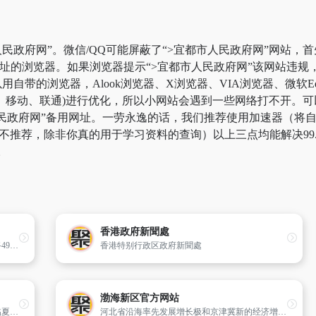
民政府网”。微信/QQ可能屏蔽了“>宜都市人民政府网”网站，
网址的浏览器。如果浏览器提示“>宜都市人民政府网”该网站违
自带的浏览器，Alook浏览器、X浏览器、VIA浏览器、微软E
、移动、联通)进行优化，所以小网站会遇到一些网络打不开。可
市人民政府网”备用网址。一劳永逸的话，我们推荐使用加速器（
这边不推荐，除非你真的用于学习资料的查询）以上三点均能解决99
。
香港政府新聞處
大同市公安局交警支队负责管辖全市干线公路4972.264公里（其中国道268.47公里,省道813.794公里,县乡道路3755公里,专用 道路135公里）,市区道路230公里,41个交通岗区,此外还负责管理机动车188486辆,驾驶员160875名,非机动车150余万辆。
香港特别行政区政府新聞處
渤海新区官方网站
临夏,临夏州政府,临夏州人民政府,临夏政府,临夏概况,临夏旅游,临夏招商项目,临夏风情,临夏清真食品,穆斯林文化等
河北省沿海率先发展增长极和京津冀新的经济增长极——渤海新区就等你！